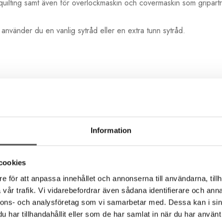
 quilting samt även för overlockmaskin och covermaskin som gripart
nvänder du en vanlig sytråd eller en extra tunn sytråd.
Information
cookies
e för att anpassa innehållet och annonserna till användarna, tillh
vår trafik. Vi vidarebefordrar även sådana identifierare och anna
Rekommenderade tillbehör till denna produkt
nnons- och analysföretag som vi samarbetar med. Dessa kan i sin
har tillhandahållit eller som de har samlat in när du har använt 