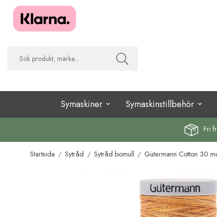
Symaskiner
Symaskinstillbehör
Fri f
Startsida
/
Sytråd
/
Sytråd bomull
/
Gütermann Cotton 30 mul