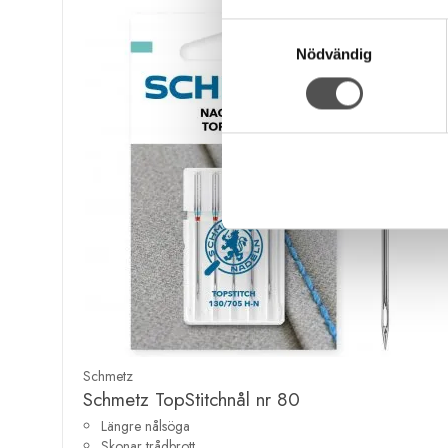
Samtyckesval
Nödvändig
Schmetz
Schmetz TopStitchnål nr 80
Längre nålsöga
Skonar trådbrott