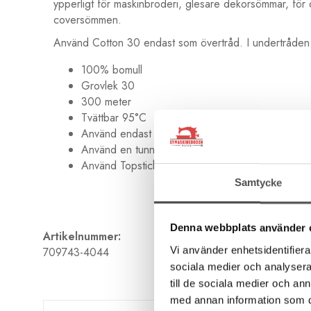
ypperligt för maskinbroderi, glesare dekorsömmar, för
coversömmen.
Använd Cotton 30 endast som övertråd. I undertråden a
100% bomull
Grovlek 30
300 meter
Tvättbar 95°C
Använd endast som övertråd
Använd en tunn undertråd
Använd Topstichnål Nr 90
Samtycke
Denna webbplats använder 
Artikelnummer:
Vi använder enhetsidentifierar
709743-4044
sociala medier och analysera 
till de sociala medier och a
med annan information som du 