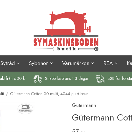
Sytråd
Sybehör
Varumärken
REA
K
rakt
från 600 kr
Snabb leverans 1-3 dagar
B2B för föret
ti
/
Gütermann Cotton 30 multi, 4044 guld-brun
Gütermann
Gütermann Cott
57 kr