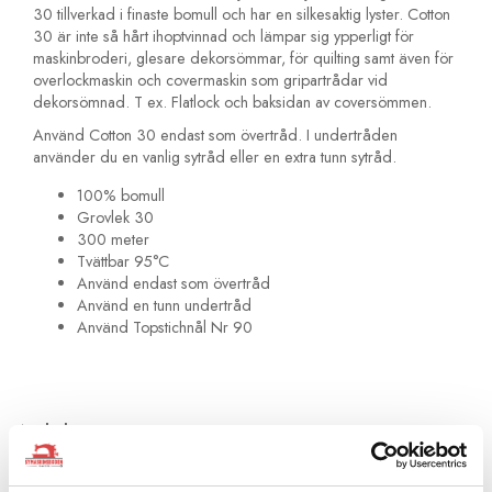
30 tillverkad i finaste bomull och har en silkesaktig lyster. Cotton
30 är inte så hårt ihoptvinnad och lämpar sig ypperligt för
maskinbroderi, glesare dekorsömmar, för quilting samt även för
overlockmaskin och covermaskin som gripartrådar vid
dekorsömnad. T ex. Flatlock och baksidan av coversömmen.
Använd Cotton 30 endast som övertråd. I undertråden
använder du en vanlig sytråd eller en extra tunn sytråd.
100% bomull
Grovlek 30
300 meter
Tvättbar 95°C
Använd endast som övertråd
Använd en tunn undertråd
Använd Topstichnål Nr 90
Artikelnummer:
709743-4034
Rekommenderade tillbehör till denna produkt