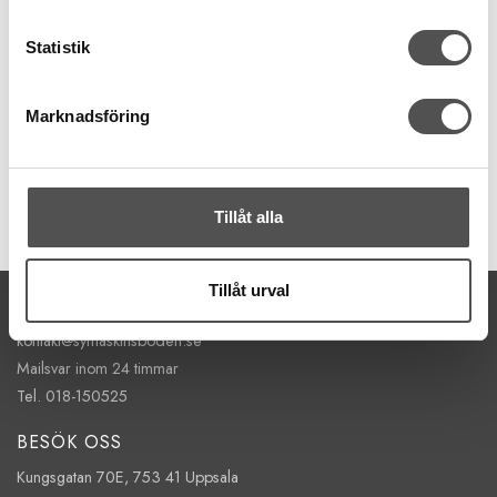
Schmetz
Schmetz TopStitchnål nr 80
Statistik
Längre nålsöga
Skonar trådbrott
För tjockare tråd
Marknadsföring
67 kr
KÖP
Tillåt alla
Finns i lager
Tillåt urval
KONTAKTA OSS
kontakt@symaskinsboden.se
Mailsvar inom 24 timmar
Tel. 018-150525
BESÖK OSS
Kungsgatan 70E, 753 41 Uppsala