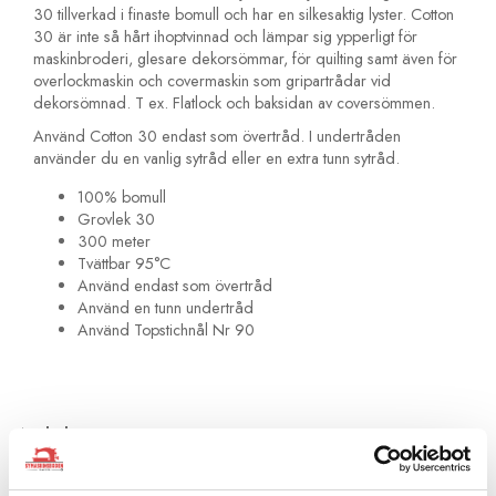
30 tillverkad i finaste bomull och har en silkesaktig lyster. Cotton
30 är inte så hårt ihoptvinnad och lämpar sig ypperligt för
maskinbroderi, glesare dekorsömmar, för quilting samt även för
overlockmaskin och covermaskin som gripartrådar vid
dekorsömnad. T ex. Flatlock och baksidan av coversömmen.
Använd Cotton 30 endast som övertråd. I undertråden
använder du en vanlig sytråd eller en extra tunn sytråd.
100% bomull
Grovlek 30
300 meter
Tvättbar 95°C
Använd endast som övertråd
Använd en tunn undertråd
Använd Topstichnål Nr 90
Artikelnummer:
709743-4032
Rekommenderade tillbehör till denna produkt