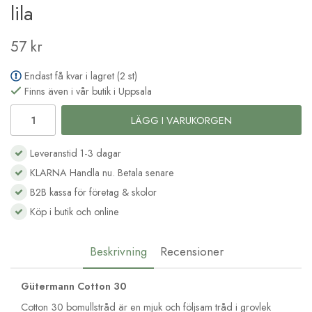
lila
57 kr
Endast få kvar i lagret (2 st)
Finns även i vår butik i Uppsala
LÄGG I VARUKORGEN
Leveranstid 1-3 dagar
KLARNA Handla nu. Betala senare
B2B kassa för företag & skolor
Köp i butik och online
Beskrivning
Recensioner
Gütermann Cotton 30
Cotton 30 bomullstråd är en mjuk och följsam tråd i grovlek