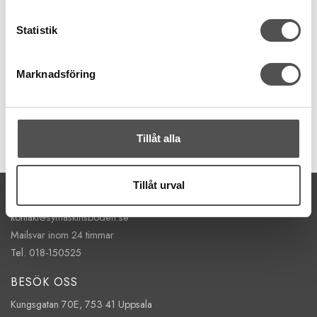
Schmetz
Schmetz TopStitchnål nr 80
Statistik
Längre nålsöga
Skonar trådbrott
För tjockare tråd
Marknadsföring
67 kr
KÖP
Tillåt alla
Finns i lager
Tillåt urval
KONTAKTA OSS
kontakt@symaskinsboden.se
Mailsvar inom 24 timmar
Tel. 018-150525
BESÖK OSS
Kungsgatan 70E, 753 41 Uppsala