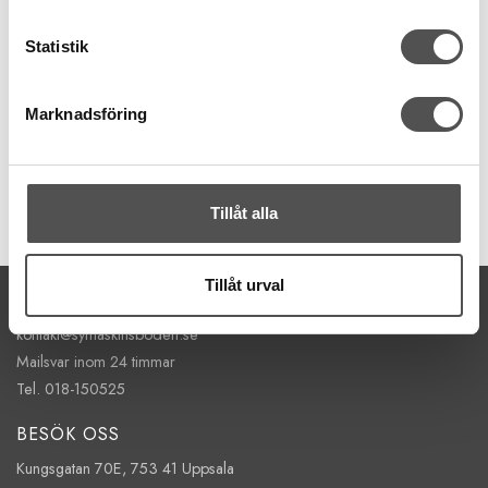
Schmetz
Schmetz TopStitchnål nr 80
Statistik
Längre nålsöga
Skonar trådbrott
För tjockare tråd
Marknadsföring
67 kr
KÖP
Tillåt alla
Finns i lager
Tillåt urval
KONTAKTA OSS
kontakt@symaskinsboden.se
Mailsvar inom 24 timmar
Tel. 018-150525
BESÖK OSS
Kungsgatan 70E, 753 41 Uppsala