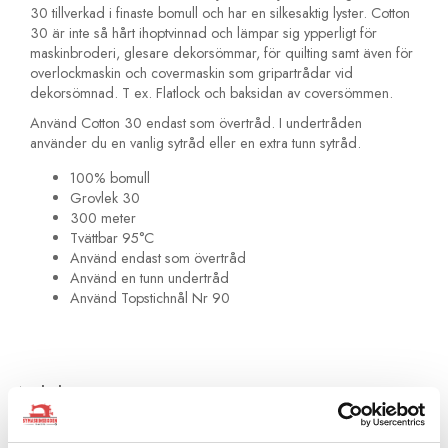
30 tillverkad i finaste bomull och har en silkesaktig lyster. Cotton
30 är inte så hårt ihoptvinnad och lämpar sig ypperligt för
maskinbroderi, glesare dekorsömmar, för quilting samt även för
overlockmaskin och covermaskin som gripartrådar vid
dekorsömnad. T ex. Flatlock och baksidan av coversömmen.
Använd Cotton 30 endast som övertråd. I undertråden
använder du en vanlig sytråd eller en extra tunn sytråd.
100% bomull
Grovlek 30
300 meter
Tvättbar 95°C
Använd endast som övertråd
Använd en tunn undertråd
Använd Topstichnål Nr 90
Artikelnummer:
709743-4016
Rekommenderade tillbehör till denna produkt