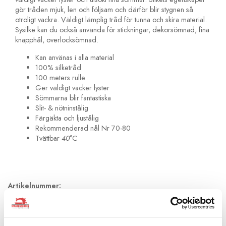
gör tråden mjuk, len och följsam och därför blir stygnen så
otroligt vackra. Väldigt lämplig tråd för tunna och skira material.
Sysilke kan du också använda för stickningar, dekorsömnad, fina
knapphål, overlocksömnad.
Kan använas i alla material
100% silketråd
100 meters rulle
Ger väldigt vacker lyster
Sömmarna blir fantastiska
Slit- & nötninstålig
Färgäkta och ljustålig
Rekommenderad nål Nr 70-80
Tvättbar
40
°C
Artikelnummer:
744590-924
Rekommenderade tillbehör till denna produkt