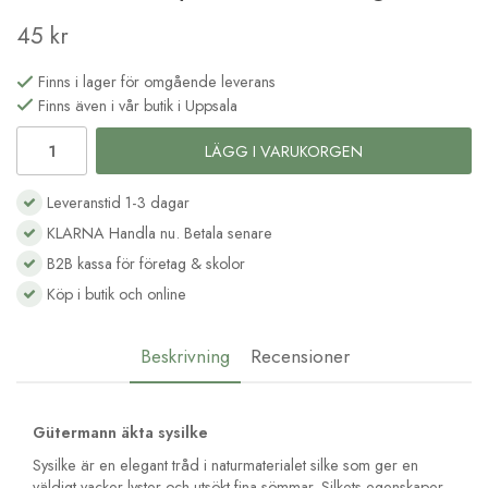
45 kr
Finns i lager för omgående leverans
Finns även i vår butik i Uppsala
LÄGG I VARUKORGEN
Leveranstid 1-3 dagar
KLARNA Handla nu. Betala senare
B2B kassa för företag & skolor
Köp i butik och online
Beskrivning
Recensioner
Gütermann äkta sysilke
Sysilke är en elegant tråd i naturmaterialet silke som ger en
väldigt vacker lyster och utsökt fina sömmar. Silkets egenskaper