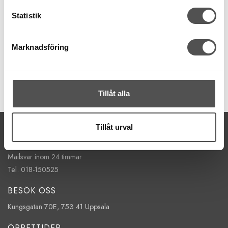
Schmetz 5-pack universalnål nr 60
Allroundnål
Statistik
Standardnålen
Mest vävda tyger
31 kr
Marknadsföring
KÖP
Finns i lager
Tillåt alla
KONTAKTA OSS
Tillåt urval
kontakt@symaskinsboden.se
Mailsvar inom 24 timmar
Tel. 018-150525
BESÖK OSS
Kungsgatan 70E, 753 41 Uppsala
ÖPPETTIDER