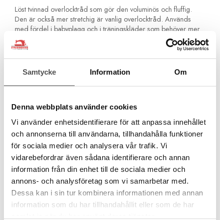
Löst tvinnad overlocktråd som gör den voluminös och fluffig.
Den är också mer stretchig är vanlig overlocktråd. Används
med fördel i babyplagg och i träningskläder som behöver mer
elastisitet i sömmarna. Sömmen blir mer stretchig och sömmen
blir även mer len och mjuk mot huden. Använd den också till din
rullfåll, som dekorativ tråd till din overlockmaskin eller till din
covermaskin för baksidan av sömmen, som du syr bakvänt för att
Samtycke
Information
Om
efterlikna topcover-sömmen.
Flossad tråd har flera benämningar. Otvinnad, bulkytråd, wolly,
texturerad tråd.
Denna webbplats använder cookies
Vi använder enhetsidentifierare för att anpassa innehållet
100% polyester
och annonserna till användarna, tillhandahålla funktioner
Grovlek 100 wt
för sociala medier och analysera vår trafik. Vi
1000 m miniking
vidarebefordrar även sådana identifierare och annan
Finns i 24 färger
information från din enhet till de sociala medier och
Tillverkad i Tyskland
annons- och analysföretag som vi samarbetar med.
Dessa kan i sin tur kombinera informationen med annan
information som du har tillhandahållit eller som de har
samlat in när du har använt deras tjänster.