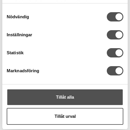
samlat in när du har använt deras tjänster.
rören på maskiner med luftträdning, i stället för att knyta
Samtyckesval
fast och dra igenom.
Nödvändig
Strykning:
Eftersom tråden är tillverkad i nylon är den
känslig för hög värme. Stryk med försiktighet och använd
strykduk över sömmarna för att undvika att tråden smälter.
Inställningar
Specifikationer
Material:
100 % Texturerad Nylon (Polyamid)
Statistik
Längd:
300 meter per rulle
Färg:
Ljusblå (Ingår i en serie om totalt 15 färger)
Marknadsföring
Användningsområde:
Rullfållar, dekorativa sömmar
(t.ex. Wave-söm), flatlock och elastiska sömmar i trikå,
bad- och underkläder.
Tillåt alla
Maskinkompatibilitet:
Passar Baby Lock overlock,
Cover Stitch och kombimaskiner samt alla övriga märken
av overlock- och covermaskiner på marknaden.
Tillåt urval