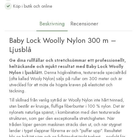
Köp i butik och online
Beskrivning
Recensioner
Baby Lock Woolly Nylon 300 m –
Ljusblå
Ge dina rullfållar och stretchsömmar ett professionellt,
heltäckande och mjukt resultat med Baby Lock Woolly
Nylon i ljusblått.
Denna högkvalitativa, texturerade specialtråd
(ofta kallad Wooly Nylon) säljs på rullar om 300 meter och är
utvecklad för att möta de högsta kraven på elasticitet och
täckning.
Till skillnad från vanlig sytråd är Woolly Nylon inte hårt tvinnad,
utan består av krusiga, fluffiga fiberbuntar i 100 % nylon. Det är
nylonets naturliga spänst, i kombination med den texturerade
strukturen, som ger den exceptionella stretchigheten. När
tråden löper genom maskinen sträcks den ut, och när stygnet
landar i tyget slappnar fibrerna av och "puffar upp". Resultatet
blir en helt tät söm och en fullständigt täckt tygkant – perfekt för