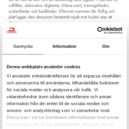
rullfållar, dekorativa vågkanter (Wave-söm), träningskläder,
underkläder och badkläder. Eftersom sömmen blir fluffig och
platt ligger den dessutom fantastiskt mjukt mot huden utan att
skava.
Viktiga rekommendationer för användning
Placering i maskinen:
Tråden är i första hand utvecklad
Samtycke
Information
Om
som en ren gripartråd (för loopers). Vid overlock eller
rullfåll träs den i den övre griparen (eller båda griparna
för maximal täckning). Vid cover-/fållsöm träs den i
kedjegriparen för att ge en mjuk och stretchig baksida.
Denna webbplats använder cookies
Inställning på Baby Lock (ATD):
Eftersom de flesta av
Vi använder enhetsidentifierare för att anpassa innehållet
Baby Locks maskiner har automatisk trådleverans (ATD)
och annonserna till användarna, tillhandahålla funktioner
justerar du inte trådspänningen manuellt. Maskinen mäter
för sociala medier och analysera vår trafik. Vi
själv ut rätt mängd tråd. För att finjustera sömmen efter
vidarebefordrar även sådana identifierare och annan
Woolly Lock använder du istället stygnvalsratten (t.ex.
rullfållsläge) samt stygnbredden (knivjusteringen) för att
information från din enhet till de sociala medier och
anpassa hur mycket tyg som ligger inuti sömmen.
annons- och analysföretag som vi samarbetar med.
Trädning:
På grund av trådens fluffiga struktur
Dessa kan i sin tur kombinera informationen med annan
rekommenderas att du använder Baby Locks medföljande
information som du har tillhandahållit eller som de har
griparverktyg (trådvajra/wire) för att leda tråden genom