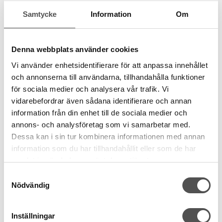
Samtycke
Information
Om
Husqvarna Viking
Husqvarna Jeansnål nr 90
Denna webbplats använder cookies
För kraftiga tyger
5 nålar grovlek 90
Vi använder enhetsidentifierare för att anpassa innehållet
Motverkar nålbrott
och annonserna till användarna, tillhandahålla funktioner
34 kr
för sociala medier och analysera vår trafik. Vi
vidarebefordrar även sådana identifierare och annan
KÖP
information från din enhet till de sociala medier och
annons- och analysföretag som vi samarbetar med.
Finns i lager
Dessa kan i sin tur kombinera informationen med annan
information som du har tillhandahållit eller som de har
samlat in när du har använt deras tjänster.
Samtyckesval
Nödvändig
Inställningar