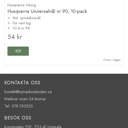
Husqvarna Viking
Husqvarna Universalnål nr 90, 10-pack
Std. symaskinsnål
För vävt tyg
10 st nr 90
54 kr
KÖP
Finns i lager
KONTAKTA OSS
kontakt@symaskinsboden.se
Mailsvar inom 24 timmar
Tel. 018-150525
BESÖK OSS
Kungsgatan 70E, 753 41 Uppsala