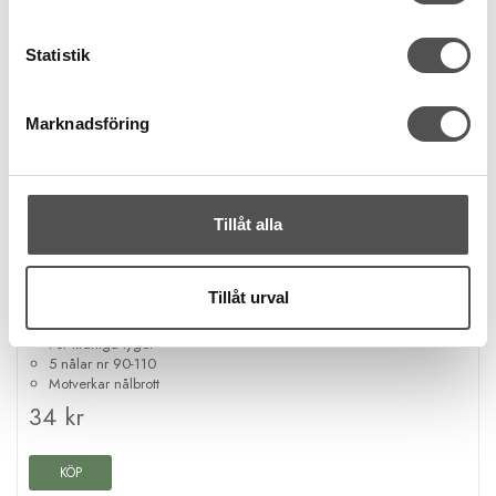
Statistik
Marknadsföring
Tillåt alla
Husqvarna Viking
Tillåt urval
Husqvarna Jeansnål nr 90-110
För kraftiga tyger
5 nålar nr 90-110
Motverkar nålbrott
34 kr
KÖP