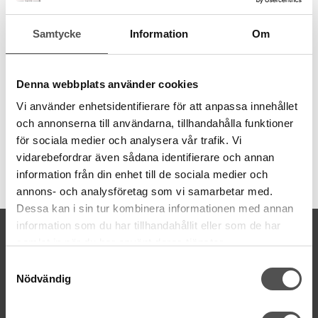
Dolda blixtlås är svåra att sy fast utan en pressarfot för dolda
Samtycke
Information
Om
blixtlås som styr undan spiralen för att sömmen skall komma tätt
intill.
Passar maskingrupper C, D, E, F, G, J, K, L
Denna webbplats använder cookies
Kontrollera din maskingrupp>>
Vi använder enhetsidentifierare för att anpassa innehållet
och annonserna till användarna, tillhandahålla funktioner
för sociala medier och analysera vår trafik. Vi
vidarebefordrar även sådana identifierare och annan
information från din enhet till de sociala medier och
Artikelnummer:
820474096
annons- och analysföretag som vi samarbetar med.
Dessa kan i sin tur kombinera informationen med annan
information som du har tillhandahållit eller som de har
KONTAKTA OSS
samlat in när du har använt deras tjänster.
kontakt@symaskinsboden.se
Samtyckesval
Mailsvar inom 24 timmar
Nödvändig
Tel. 018-150525