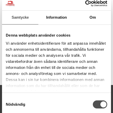
Beskrivning
Recensioner
Skräpuppsamlare till Babylock Acclaim, Vit
Samtycke
Information
Om
En 3D-printad skräpuppsamlare från Schnittenliebe som lätt
hakas på din maskin och fångar upp alla dina avskurna tygkanter.
Skräpkorgen är tillverkad i Tyskland och finns i flera läckra
Denna webbplats använder cookies
färger! Utsidan pryds av en diskret och söt rosett. Perfekt om du
vill ha ordning i syrummet.
Vi använder enhetsidentifierare för att anpassa innehållet
och annonserna till användarna, tillhandahålla funktioner
Mått L:18 cm B:9,5 cm H:9,5 cm
för sociala medier och analysera vår trafik. Vi
vidarebefordrar även sådana identifierare och annan
information från din enhet till de sociala medier och
Artikelnummer:
annons- och analysföretag som vi samarbetar med.
skuaw
Dessa kan i sin tur kombinera informationen med annan
information som du har tillhandahållit eller som de har
samlat in när du har använt deras tjänster.
KONTAKTA OSS
Samtyckesval
kontakt@symaskinsboden.se
Nödvändig
Mailsvar inom 24 timmar