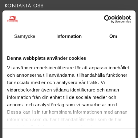
KONTAKTA OSS
kontakt@symaskinsboden.se
Mailsvar inom 24 timmar
Tel. 018-150525
Samtycke
Information
Om
BESÖK OSS
Kungsgatan 70E, 753 41 Uppsala
Denna webbplats använder cookies
ÖPPETTIDER
Vi använder enhetsidentifierare för att anpassa innehållet
och annonserna till användarna, tillhandahålla funktioner
Mån-Tor 11:00 - 18:00
Fre 11:00 - 17:00
för sociala medier och analysera vår trafik. Vi
Lörd Stängt Juli-Aug
vidarebefordrar även sådana identifierare och annan
information från din enhet till de sociala medier och
annons- och analysföretag som vi samarbetar med.
villkor
© Copyrightskyddat material på sidan. Se
Dessa kan i sin tur kombinera informationen med annan
information som du har tillhandahållit eller som de har
HANDLA
samlat in när du har använt deras tjänster.
Villkor
Samtyckesval