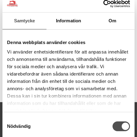
För att göra egna passpoaler av grövre snoddar, som skall kläs
in i tyg.
Samtycke
Information
Om
Pressarfoten har två kanaler på undersidan som styr snodden
rätt så att raksömmen kommer tätt intill.
Denna webbplats använder cookies
Vi använder enhetsidentifierare för att anpassa innehållet
och annonserna till användarna, tillhandahålla funktioner
för sociala medier och analysera vår trafik. Vi
vidarebefordrar även sådana identifierare och annan
information från din enhet till de sociala medier och
Artikelnummer:
annons- och analysföretag som vi samarbetar med.
xf2860001
Dessa kan i sin tur kombinera informationen med annan
information som du har tillhandahållit eller som de har
samlat in när du har använt deras tjänster.
KONTAKTA OSS
Samtyckesval
kontakt@symaskinsboden.se
Nödvändig
Mailsvar inom 24 timmar
Tel. 018-150525