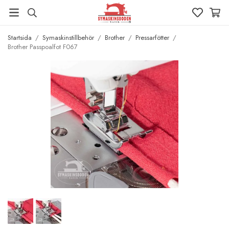
Startsida
/
Symaskinstillbehör
/
Brother
/
Pressarfötter
/
Brother Passpoalfot F067