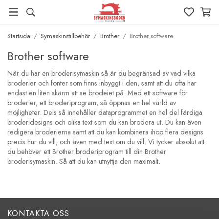
Startsida
/
Symaskinstillbehör
/
Brother
/
Brother software
Brother software
När du har en broderisymaskin så är du begränsad av vad vilka
broderier och fonter som finns inbyggt i den, samt att du ofta har
endast en liten skärm att se brodeiet på. Med ett software för
broderier, ett broderiprogram, så öppnas en hel värld av
möjligheter. Dels så innehåller dataprogrammet en hel del färdiga
broderidesigns och olika text som du kan brodera ut. Du kan även
redigera broderierna samt att du kan kombinera ihop flera designs
precis hur du vill, och även med text om du vill. Vi tycker absolut att
du behöver ett Brother broderiprogram till din Brother
broderisymaskin. Så att du kan utnyttja den maximalt.
KONTAKTA OSS