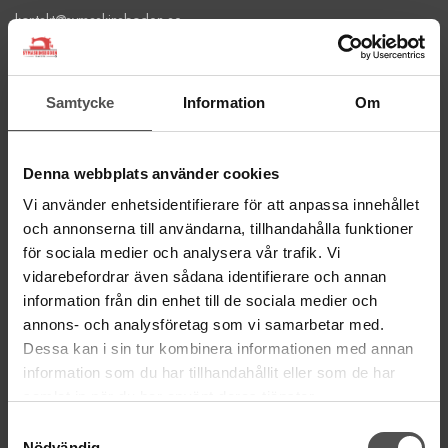
kontakt@symaskinsboden.se
Mailsvar inom 24 timmar
Tel. 018-150525
Samtycke
Information
Om
BESÖK OSS
Kungsgatan 70E, 753 41 Uppsala
Denna webbplats använder cookies
ÖPPETTIDER
Vi använder enhetsidentifierare för att anpassa innehållet
Mån-Tor 11:00 - 18:00
och annonserna till användarna, tillhandahålla funktioner
Fre 11:00 - 17:00
för sociala medier och analysera vår trafik. Vi
Lörd Stängt Juli-Aug
vidarebefordrar även sådana identifierare och annan
information från din enhet till de sociala medier och
villkor
© Copyrightskyddat material på sidan. Se
annons- och analysföretag som vi samarbetar med.
Dessa kan i sin tur kombinera informationen med annan
HANDLA
information som du har tillhandahållit eller som de har
samlat in när du har använt deras tjänster.
Villkor
Samtyckesval
Kontakta oss
Nödvändig