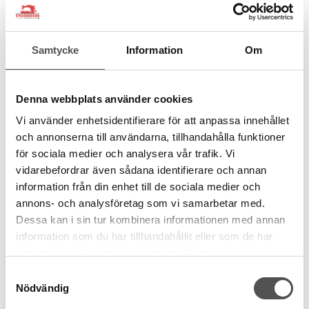
KÖP
Finns i lager
Samtycke
Information
Om
Varför välja Artistic Digitizer för din
broderiverksamhet?
Denna webbplats använder cookies
Att investera i Artistic Digitizer innebär att du får tillgång till ett robust
verktyg byggt för precision. Programvaran är framtagen för att ge en
Vi använder enhetsidentifierare för att anpassa innehållet
ärlig återgivning av hur din design kommer att se ut på tyget, vilket
och annonserna till användarna, tillhandahålla funktioner
sparar tid och minskar materialspill vid provsömnad.
för sociala medier och analysera vår trafik. Vi
Teknisk mångfald och stabilitet
vidarebefordrar även sådana identifierare och annan
Programmet är inte begränsat till enbart traditionellt broderi. Det är
information från din enhet till de sociala medier och
en komplett designhubb som hanterar flera kreativa tekniker:
annons- och analysföretag som vi samarbetar med.
Dessa kan i sin tur kombinera informationen med annan
Vektorisering:
Importera vektorgrafik och låt programmet
information som du har tillhandahållit eller som de har
beräkna optimala stygnbanor med hög hastighet.
samlat in när du har använt deras tjänster.
Specialeffekter:
Utforska tekniker som
PhotoStitch
för
detaljerade porträtt, eller
Sketch
för en handritad känsla.
Samtyckesval
Nödvändig
Multi-craft stöd:
Skapa filer för digitala skärmaskiner och
mönster för kristaller (rhinestones) i samma miljö.