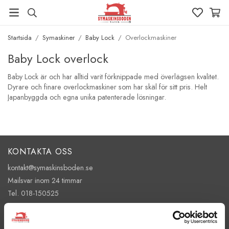
Startsida
/
Symaskiner
/
Baby Lock
/
Overlockmaskiner
Baby Lock overlock
Baby Lock är och har alltid varit förknippade med överlägsen kvalitet.
Dyrare och finare overlockmaskiner som har skäl för sitt pris. Helt
Japanbyggda och egna unika patenterade lösningar.
KONTAKTA OSS
kontakt@symaskinsboden.se
Mailsvar inom 24 timmar
Tel. 018-150525
BESÖK OSS