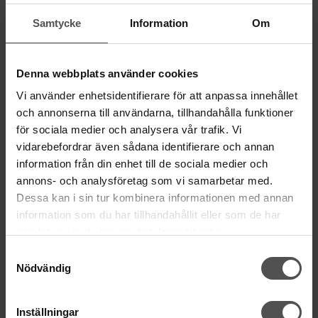
Kungsgatan 70E, 753 41 Uppsala
Samtycke
Information
Om
ÖPPETTIDER
Mån-Tor 11:00 - 18:00
Fre 11:00 - 17:00
Denna webbplats använder cookies
Lörd Stängt Juli-Aug
Vi använder enhetsidentifierare för att anpassa innehållet
och annonserna till användarna, tillhandahålla funktioner
villkor
© Copyrightskyddat material på sidan. Se
för sociala medier och analysera vår trafik. Vi
vidarebefordrar även sådana identifierare och annan
HANDLA
information från din enhet till de sociala medier och
annons- och analysföretag som vi samarbetar med.
Villkor
Dessa kan i sin tur kombinera informationen med annan
Kontakta oss
information som du har tillhandahållit eller som de har
Mina favoriter
samlat in när du har använt deras tjänster.
Logga in
Samtyckesval
Köp presentkort
Nödvändig
Retur & Reklamation
Inställningar
INFORMATION