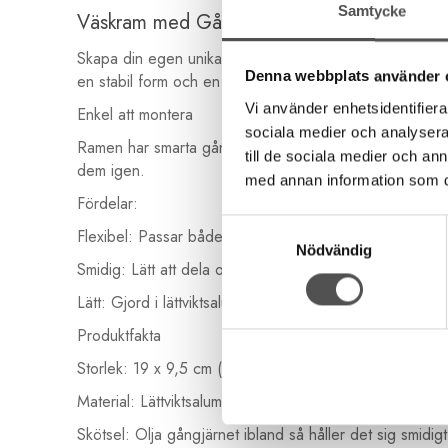
Samtycke
Väskram med Gångjärn (19 cm) – För egna
Skapa din egen unika handväska! Denna väskram (även ka
Denna webbplats använder 
en stabil form och en snygg stängning.
Vi använder enhetsidentifierar
Enkel att montera
sociala medier och analysera 
Ramen har smarta gångjärn med en lös sprint. Om du vil
till de sociala medier och a
dem igen.
med annan information som du 
Fördelar:
Samtyckesval
Flexibel: Passar både till tyg, stickat och virkat.
Nödvändig
Smidig: Lätt att dela och montera tack vare sprinten.
Lätt: Gjord i lättviktsaluminium så att väskan inte blir tun
Produktfakta
Storlek: 19 x 9,5 cm (ca 1 cm tjock)
Material: Lättviktsaluminium
Skötsel: Olja gångjärnet ibland så håller det sig smidigt