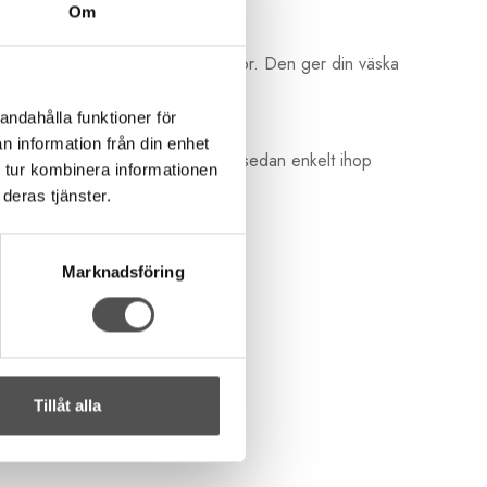
Om
r, virkar eller stickar egna väskor. Den ger din väska
andahålla funktioner för
n information från din enhet
h trär in delarna en och en. Sätt sedan enkelt ihop
 tur kombinera informationen
deras tjänster.
Marknadsföring
Tillåt alla