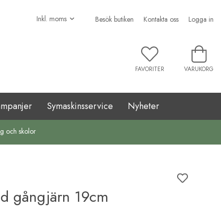
Besök butiken
Kontakta oss
Logga in
FAVORITER
VARUKORG
ampanjer
Symaskinsservice
Nyheter
ag och skolor
ed gångjärn 19cm