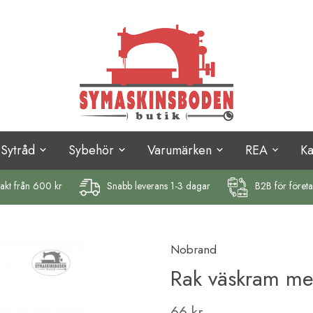
Sytråd
Sybehör
Varumärken
REA
K
rakt
från 600 kr
Snabb leverans 1-3 dagar
B2B för föret
Nobrand
Rak väskram m
66 kr