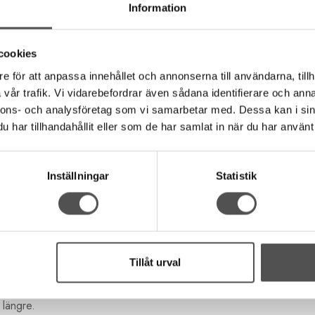
Information
 handväskor
llad clutchram eller doktorsväskram) passar perfekt för dig som sy
cookies
e för att anpassa innehållet och annonserna till användarna, tillh
vår trafik. Vi vidarebefordrar även sådana identifierare och anna
l sy in ramen i en kanal tar du bara ur sprinten, delar på ramen oc
nnons- och analysföretag som vi samarbetar med. Dessa kan i sin
har tillhandahållit eller som de har samlat in när du har använt 
Inställningar
Statistik
g.
Tillåt urval
 längre.