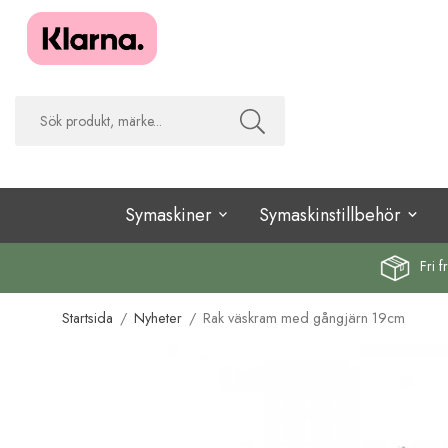
Symaskiner
Symaskinstillbehör
Fri f
Startsida
/
Nyheter
/
Rak väskram med gångjärn 19cm