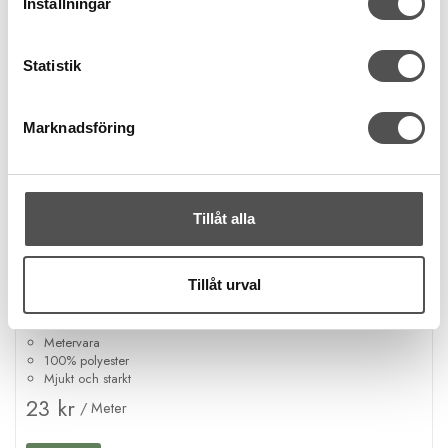
Inställningar
Statistik
Marknadsföring
Tillåt alla
Tillåt urval
Cose
Mjukt väskband 25mm beige
Metervara
100% polyester
Mjukt och starkt
23 kr
/ Meter