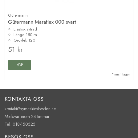
Gütermann
Gütermann Maraflex 000 svart
Elastisk sytråd
Längd 150 m
Grovlek 120
51 kr
KÖP
Finns i lager
KONTAKTA OSS
kontakt@symaskinsboden.se
Mailsvar inom 24 timmar
Tel. 018-150525
BESÖK OSS