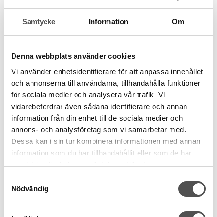
Samtycke
Information
Om
Gütermann
Denna webbplats använder cookies
Gütermann Alltråd 1000m 000 svart
1000 meter
Vi använder enhetsidentifierare för att anpassa innehållet
100% polyester
och annonserna till användarna, tillhandahålla funktioner
Oeko-Tex
för sociala medier och analysera vår trafik. Vi
109 kr
vidarebefordrar även sådana identifierare och annan
information från din enhet till de sociala medier och
KÖP
annons- och analysföretag som vi samarbetar med.
Finns i lager
Dessa kan i sin tur kombinera informationen med annan
information som du har tillhandahållit eller som de har
samlat in när du har använt deras tjänster.
Samtyckesval
Nödvändig