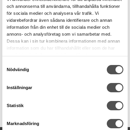
och annonserna till användarna, tillhandahålla funktioner
för sociala medier och analysera vår trafik. Vi
vidarebefordrar även sådana identifierare och annan
information från din enhet till de sociala medier och
3 tvinnade trådar
annons- och analysföretag som vi samarbetar med.
3D effekt
Dessa kan i sin tur kombinera informationen med annan
Utsökta stickningar
information som du har tillhandahållit eller som de har
Underbara dekorsömmar
Silkesaktig lyster
samlat in när du har använt deras tjänster.
Tillverkad i Tyskland
Samtyckesval
Oeko Tex
Nödvändig
Nålgrovlek Nr 90
70 meter tråd
Inställningar
Statistik
Artikelnummer:
702160-802
Marknadsföring