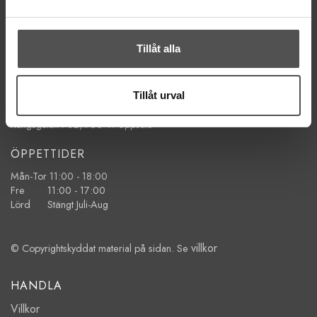
KONTAKTA OSS
kontakt@symaskinsboden.se
Tillåt alla
Mailsvar inom 24 timmar
Tel. 018-150525
Tillåt urval
BESÖK OSS
Kungsgatan 70E, 753 41 Uppsala
ÖPPETTIDER
Mån-Tor 11:00 - 18:00
Fre 11:00 - 17:00
Lörd Stängt Juli-Aug
villkor
© Copyrightskyddat material på sidan. Se
HANDLA
Villkor