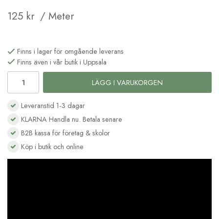
125 kr
/ Meter
Finns i lager för omgående leverans
Finns även i vår butik i Uppsala
LÄGG I VARUKORGEN
Leveranstid 1-3 dagar
KLARNA Handla nu. Betala senare
B2B kassa för företag & skolor
Köp i butik och online