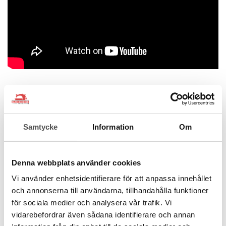
Beskrivning
Instruktion
Recensioner
HeatnBond Soft Stretch Lite Iron-On,
Samtycke
Information
Om
metervara
HeatnBond Soft Stretch Lite är en sybar, dubbelsidig, lätt
Denna webbplats använder cookies
påstrykningsväv specialdesignat för att röra sig med stretchtyg
samtidigt som det bibehåller stark fästförmåga. För att
Vi använder enhetsidentifierare för att anpassa innehållet
sammanfoga flera lager av tyger för applikationer och fålla plagg
och annonserna till användarna, tillhandahålla funktioner
med stretch. Stickat, stretchdenim, spandex, jerseytyger, fleece
för sociala medier och analysera vår trafik. Vi
och flanell
vidarebefordrar även sådana identifierare och annan
Stryks fast på baksidan av applikationen eller fållen med