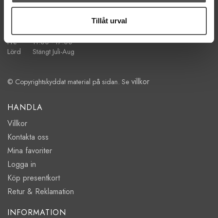
ÖPPETTIDER
Tillåt urval
Mån-Tor 11:00 - 18:00
Fre 11:00 - 17:00
Lörd Stängt Juli-Aug
villkor
© Copyrightskyddat material på sidan. Se
HANDLA
Villkor
Kontakta oss
Mina favoriter
Logga in
Köp presentkort
Retur & Reklamation
INFORMATION