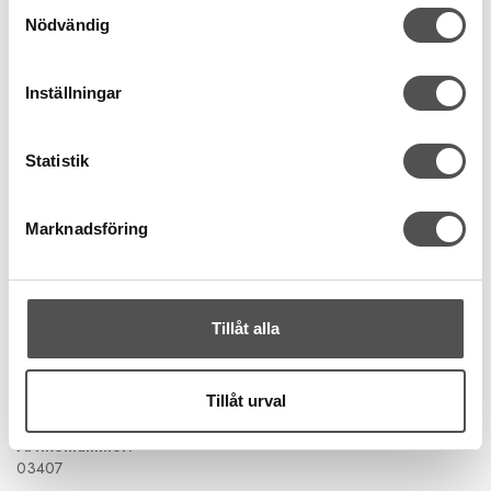
Samtyckesval
mönstrade tyger.
Nödvändig
Säkerhet:
Den frostade ytan ger en lätt "non-slip"-effekt.
Det gör att linjalen ligger stadigt även när du skär långa
Inställningar
snitt, vilket skyddar både fingrarna och din rullkniv.
Specifikationer
Statistik
Modell:
Olfa MQR-15x60
Storlek:
15 x 60 cm
Marknadsföring
Skala:
Metrisk (cm/mm)
Vinklar:
Markeringar för 15°, 30°, 45°, 60° och 90°
Material:
Slagtålig akryl (3 mm) anpassad för rullkniv
Tillåt alla
Tillverkad i:
Japan
Tillåt urval
Artikelnummer:
03407