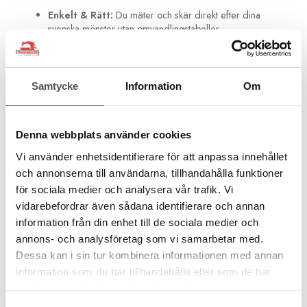
Enkelt & Rätt:
Du mäter och skär direkt efter dina
svenska mönster utan omvandlingstabeller.
Varför välja storleken 15x60 cm?
Detta är storleken du behöver när precision krävs över längre
Samtycke
Information
Om
sträckor. Det är den mest sålda storleken av en anledning:
Skär full bredd:
Den är tillräckligt lång för att skära tvärs
över ett dubbelvikt tyg direkt från tygbunten.
Denna webbplats använder cookies
Långa remsor:
Oslagbar när du ska skära kantband,
Vi använder enhetsidentifierare för att anpassa innehållet
bårder eller långa remsor till stockhus-block ("log
och annonserna till användarna, tillhandahålla funktioner
cabin").
för sociala medier och analysera vår trafik. Vi
Räta upp tyger:
Använd den långa kanten för att snygga
vidarebefordrar även sådana identifierare och annan
till skeva tygkanter innan du börjar skära dina bitar.
information från din enhet till de sociala medier och
Oslagbar synlighet & säkerhet
annons- och analysföretag som vi samarbetar med.
Olfas signum är den smarta, frostade baksidan som löser
Dessa kan i sin tur kombinera informationen med annan
problemet med synlighet.
information som du har tillhandahållit eller som de har
samlat in när du har använt deras tjänster.
Kontrast:
De svarta siffrorna syns tydligt på ljusa tyger,
medan de frostade linjerna lyser fram mot mörka och