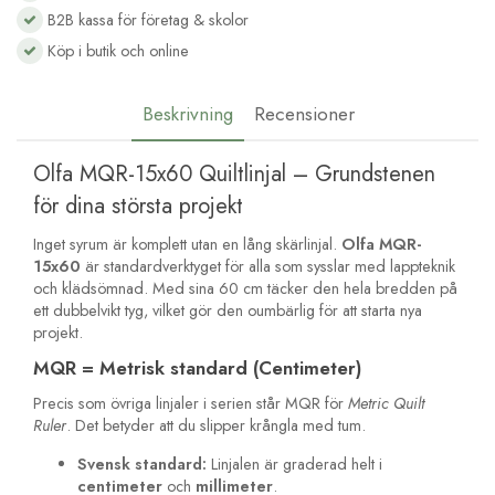
B2B kassa för företag & skolor
Köp i butik och online
Beskrivning
Recensioner
Olfa MQR-15x60 Quiltlinjal – Grundstenen
för dina största projekt
Inget syrum är komplett utan en lång skärlinjal.
Olfa MQR-
15x60
är standardverktyget för alla som sysslar med lappteknik
och klädsömnad. Med sina 60 cm täcker den hela bredden på
ett dubbelvikt tyg, vilket gör den oumbärlig för att starta nya
projekt.
MQR = Metrisk standard (Centimeter)
Precis som övriga linjaler i serien står MQR för
Metric Quilt
Ruler
. Det betyder att du slipper krångla med tum.
Svensk standard:
Linjalen är graderad helt i
centimeter
och
millimeter
.