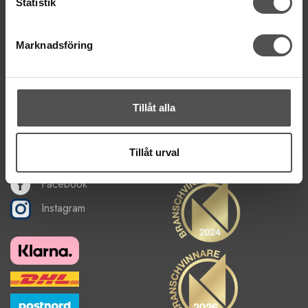
Statistik
Hitta till vår butik
Om oss
Marknadsföring
Nyhetsbrev
Om cookies
FÅ NYHETER, TIPS & INSPIRATION
Tillåt alla
De uppgifter du matar in kommer endast användas till våra nyhetsbrev.
Tillåt urval
Facebook
Instagram