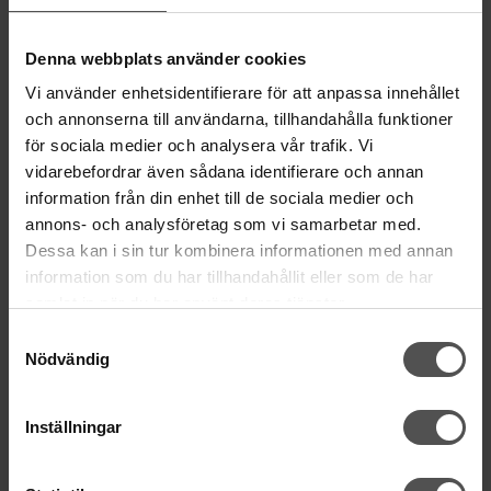
Lörd Stängt Juli-Aug
Denna webbplats använder cookies
villkor
© Copyrightskyddat material på sidan. Se
Vi använder enhetsidentifierare för att anpassa innehållet
och annonserna till användarna, tillhandahålla funktioner
HANDLA
för sociala medier och analysera vår trafik. Vi
vidarebefordrar även sådana identifierare och annan
Villkor
information från din enhet till de sociala medier och
Kontakta oss
annons- och analysföretag som vi samarbetar med.
Mina favoriter
Dessa kan i sin tur kombinera informationen med annan
Logga in
information som du har tillhandahållit eller som de har
Köp presentkort
samlat in när du har använt deras tjänster.
Retur & Reklamation
Samtyckesval
Nödvändig
INFORMATION
Köpguide symaskin
Inställningar
Inköp symaskiner - B2B
Symaskinsservice