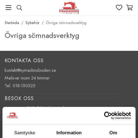
Startsida
/
Sybehör
/
Övriga sömnadsverktyg
Övriga sömnadsverktyg
KONTAKTA OSS
kontakt@symaskinsboden.se
Mailsvar inom 24 timmar
Tel. 018-150525
BESÖK OSS
Kungsgatan 70E, 753 41 Uppsala
ÖPPETTIDER
Mån-Tor 11:00 - 18:00
Samtycke
Information
Om
Fre 11:00 - 17:00