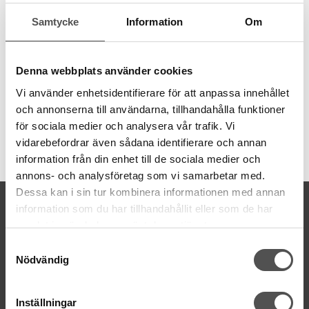
Hemline Gold Fingerborg strl. M
Samtycke
Information
Om
En fingerborg i metall i färgen gunblack. Den har en kant uptill
för att förhindra att nålen slinter.
Storlek M och innermått 17mm.
Denna webbplats använder cookies
Hemline Gold edition är skapad med tanke på hållbarhet och
minskat avfall, utan att kompromissa med prestanda och kvalitet.
Vi använder enhetsidentifierare för att anpassa innehållet
och annonserna till användarna, tillhandahålla funktioner
för sociala medier och analysera vår trafik. Vi
vidarebefordrar även sådana identifierare och annan
Artikelnummer:
information från din enhet till de sociala medier och
hg300m
annons- och analysföretag som vi samarbetar med.
Dessa kan i sin tur kombinera informationen med annan
KONTAKTA OSS
information som du har tillhandahållit eller som de har
kontakt@symaskinsboden.se
samlat in när du har använt deras tjänster.
Mailsvar inom 24 timmar
Samtyckesval
Tel. 018-150525
Nödvändig
BESÖK OSS
Inställningar