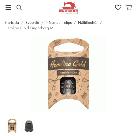
Startsida
/
Sybehör
/
Nålar och clips
/
Nåltillbehör
/
Hemline Gold Fingerborg M