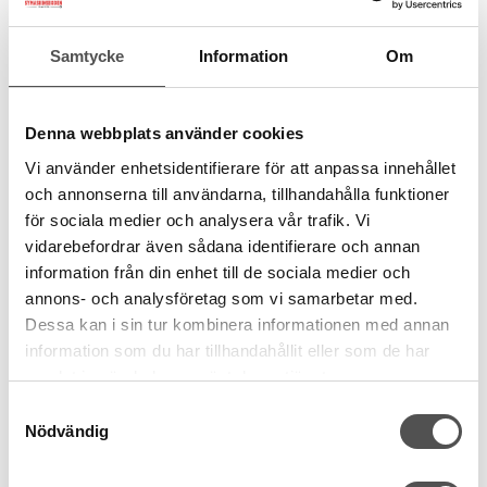
Artikelnummer:
cl3189
Samtycke
Information
Om
Rekommenderade tillbehör till denna produkt
Denna webbplats använder cookies
Vi använder enhetsidentifierare för att anpassa innehållet
och annonserna till användarna, tillhandahålla funktioner
för sociala medier och analysera vår trafik. Vi
vidarebefordrar även sådana identifierare och annan
information från din enhet till de sociala medier och
annons- och analysföretag som vi samarbetar med.
Dessa kan i sin tur kombinera informationen med annan
information som du har tillhandahållit eller som de har
samlat in när du har använt deras tjänster.
Samtyckesval
Nödvändig