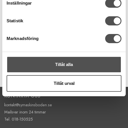
Inställningar
Clover
Statistik
Clover Mini Wonder Clips
20 stycken
6 x 27 mm
Marknadsföring
2 färger
160 kr
KÖP
Tillåt alla
Finns i lager
Tillåt urval
KONTAKTA OSS
kontakt@symaskinsboden.se
Mailsvar inom 24 timmar
Tel. 018-150525