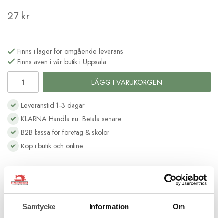
27 kr
Finns i lager för omgående leverans
Finns även i vår butik i Uppsala
LÄGG I VARUKORGEN
Leveranstid 1-3 dagar
KLARNA Handla nu. Betala senare
B2B kassa för företag & skolor
Köp i butik och online
Beskrivning
Recensioner
Tryckknappar i metall 7 mm svart
Samtycke
Information
Om
12 tryckknappar i rostfri metall som sys i för hand. Knapparna kan