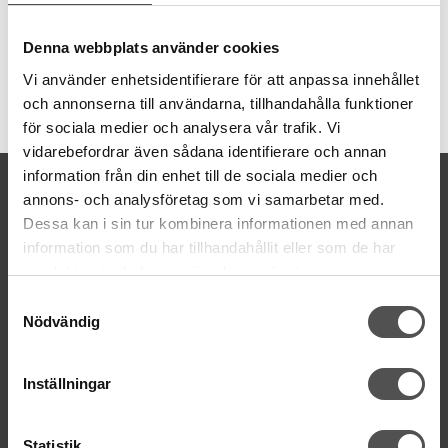
användas till bland annat koftor och väskor.
Denna webbplats använder cookies
Vi använder enhetsidentifierare för att anpassa innehållet
och annonserna till användarna, tillhandahålla funktioner
Artikelnummer:
H4217000
för sociala medier och analysera vår trafik. Vi
vidarebefordrar även sådana identifierare och annan
information från din enhet till de sociala medier och
KONTAKTA OSS
annons- och analysföretag som vi samarbetar med.
kontakt@symaskinsboden.se
Dessa kan i sin tur kombinera informationen med annan
Mailsvar inom 24 timmar
information som du har tillhandahållit eller som de har
Tel. 018-150525
samlat in när du har använt deras tjänster.
Samtyckesval
BESÖK OSS
Nödvändig
Kungsgatan 70E, 753 41 Uppsala
ÖPPETTIDER
Inställningar
Mån-Tor 11:00 - 18:00
Fre 11:00 - 17:00
Statistik