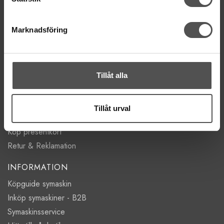
Lörd Stängt Juli-Aug
Marknadsföring
villkor
© Copyrightskyddat material på sidan. Se
HANDLA
Villkor
Tillåt alla
Kontakta oss
Mina favoriter
Tillåt urval
Logga in
Köp presentkort
Retur & Reklamation
INFORMATION
Köpguide symaskin
Inköp symaskiner - B2B
Symaskinsservice