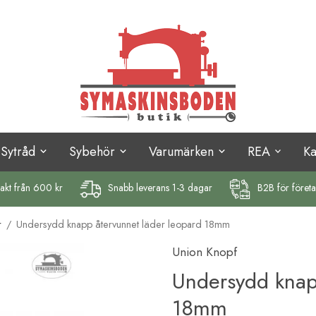
Sytråd
Sybehör
Varumärken
REA
K
rakt
från 600 kr
Snabb leverans 1-3 dagar
B2B för föret
r
/
Undersydd knapp återvunnet läder leopard 18mm
Union Knopf
Undersydd knap
18mm