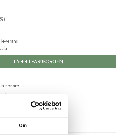
%)
 leverans
sala
LÄGG I VARUKORGEN
la senare
kolor
Om