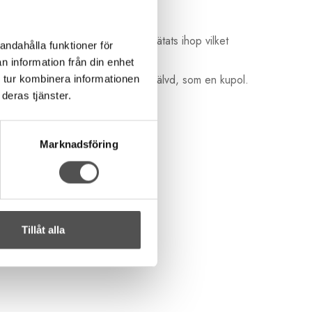
t som knappen är gjord i har flätats ihop vilket
andahålla funktioner för
n information från din enhet
baksidan medan framsidan är lite välvd, som en kupol.
 tur kombinera informationen
deras tjänster.
Marknadsföring
Tillåt alla