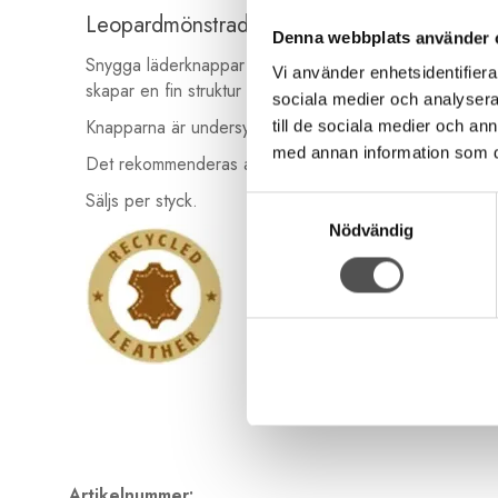
Leopardmönstrad undersydd knapp i återvu
Denna webbplats använder 
Snygga läderknappar med leopardmönster i gula och brun
Vi använder enhetsidentifierar
skapar en fin struktur och den har samma mönster båd
sociala medier och analysera 
Knapparna är undersydda, vilket betyder att de har en 
till de sociala medier och a
med annan information som du 
Det rekommenderas att tvätta knapparna i skontvätt på
Säljs per styck.
Samtyckesval
Nödvändig
Artikelnummer: