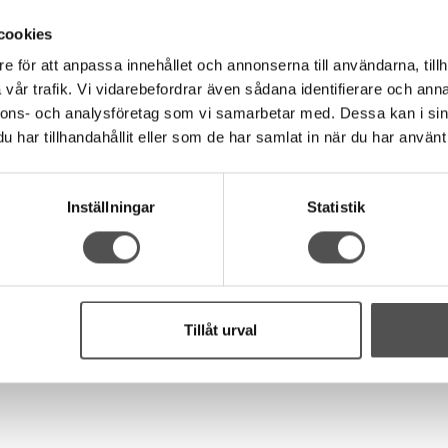
nnet läder 18 mm
cookies
a toner som är en del av Union Knopfs återvunna kollektion. Lädre
e för att anpassa innehållet och annonserna till användarna, tillh
e bak och fram.
vår trafik. Vi vidarebefordrar även sådana identifierare och anna
hälla i metall på baksidan som den sys fast i. Knappen är platt på 
nnons- och analysföretag som vi samarbetar med. Dessa kan i sin
har tillhandahållit eller som de har samlat in när du har använt 
 30 grader och att undvika strykning.
Inställningar
Statistik
Tillåt urval