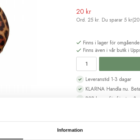
20 kr
Ord.
25 kr
. Du sparar
5 kr
(
20
Finns i lager för omgående
Finns även i vår butik i Upp
Leveranstid 1-3 dagar
KLARNA Handla nu. Beta
B2B kassa för företag & s
Köp i butik och online
Beskrivning
Recensioner
Information