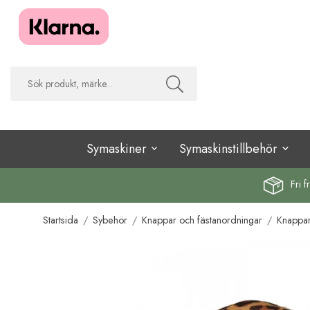
Symaskiner
Symaskinstillbehör
Fri f
Startsida
/
Sybehör
/
Knappar och fästanordningar
/
Knappa