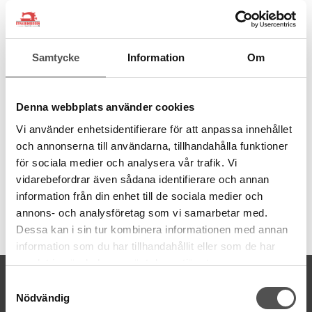
Knapp med två hål som är tillverkad av återvunnen bomull och
polyester. Knappen är liksidig och har en matt, lite ruggad yta
som kommer utav bomullen. Det gör att den är mjuk och fin och
inte känns så hård som en plastknapp kan göra. Knappen har en
Samtycke
Information
Om
mild blå färg.
Den här knappen passar de flesta projekt men är speciellt fin till
tyger och garn i ull och lin.
Denna webbplats använder cookies
Vi använder enhetsidentifierare för att anpassa innehållet
Storlek: 25 mm
Material: 75% återvunnen bomull, 25% polyester
och annonserna till användarna, tillhandahålla funktioner
Tvätt: 40 grader
för sociala medier och analysera vår trafik. Vi
vidarebefordrar även sådana identifierare och annan
information från din enhet till de sociala medier och
annons- och analysföretag som vi samarbetar med.
Artikelnummer:
Dessa kan i sin tur kombinera informationen med annan
453465025066
information som du har tillhandahållit eller som de har
samlat in när du har använt deras tjänster.
KONTAKTA OSS
Samtyckesval
Nödvändig
kontakt@symaskinsboden.se