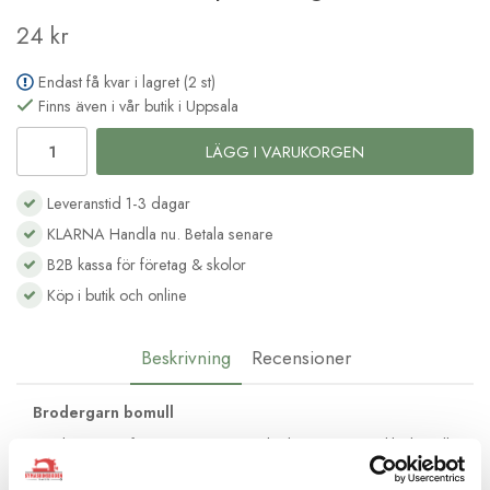
24 kr
Endast få kvar i lagret (2 st)
Finns även i vår butik i Uppsala
LÄGG I VARUKORGEN
Leveranstid 1-3 dagar
KLARNA Handla nu. Betala senare
B2B kassa för företag & skolor
Köp i butik och online
Beskrivning
Recensioner
Brodergarn bomull
Moulinégarnet från DMC är av hög kvalité och passar lika bra till
frihandsbroderi som till korsstygnsbroderi. Det består av 6
trådar av bomull med vacker glans och kan delas upp efter