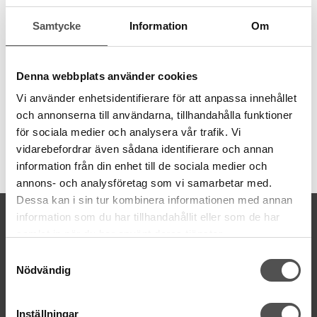
behov av olika grovlekar. Garnet är 8 meter långt och även
Samtycke
Information
Om
färgbeständigt.
6 trådar
8 meter
Denna webbplats använder cookies
100% bomull
färgbeständigt
Vi använder enhetsidentifierare för att anpassa innehållet
och annonserna till användarna, tillhandahålla funktioner
för sociala medier och analysera vår trafik. Vi
vidarebefordrar även sådana identifierare och annan
Artikelnummer:
information från din enhet till de sociala medier och
DMC117MC-963
annons- och analysföretag som vi samarbetar med.
Dessa kan i sin tur kombinera informationen med annan
KONTAKTA OSS
information som du har tillhandahållit eller som de har
samlat in när du har använt deras tjänster.
kontakt@symaskinsboden.se
Mailsvar inom 24 timmar
Samtyckesval
Nödvändig
Tel. 018-150525
BESÖK OSS
Inställningar