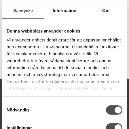
behov av olika grovlekar. Garnet är 8 meter långt och även
Samtycke
Information
Om
färgbeständigt.
6 trådar
8 meter
Denna webbplats använder cookies
100% bomull
färgbeständigt
Vi använder enhetsidentifierare för att anpassa innehållet
och annonserna till användarna, tillhandahålla funktioner
för sociala medier och analysera vår trafik. Vi
vidarebefordrar även sådana identifierare och annan
Artikelnummer:
information från din enhet till de sociala medier och
DMC117MC-920
annons- och analysföretag som vi samarbetar med.
Dessa kan i sin tur kombinera informationen med annan
KONTAKTA OSS
information som du har tillhandahållit eller som de har
samlat in när du har använt deras tjänster.
kontakt@symaskinsboden.se
Mailsvar inom 24 timmar
Samtyckesval
Nödvändig
Tel. 018-150525
BESÖK OSS
Inställningar