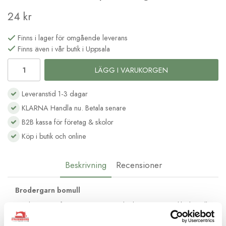
24 kr
Finns i lager för omgående leverans
Finns även i vår butik i Uppsala
LÄGG I VARUKORGEN
Leveranstid 1-3 dagar
KLARNA Handla nu. Betala senare
B2B kassa för företag & skolor
Köp i butik och online
Beskrivning
Recensioner
Brodergarn bomull
Moulinégarnet från DMC är av hög kvalité och passar lika bra till
frihandsbroderi som till korsstygnsbroderi. Det består av 6
trådar av bomull med vacker glans och kan delas upp efter