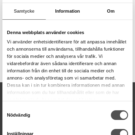
behov av olika grovlekar. Garnet är 8 meter långt och även
Samtycke
Information
Om
färgbeständigt.
6 trådar
8 meter
Denna webbplats använder cookies
100% bomull
färgbeständigt
Vi använder enhetsidentifierare för att anpassa innehållet
och annonserna till användarna, tillhandahålla funktioner
för sociala medier och analysera vår trafik. Vi
vidarebefordrar även sådana identifierare och annan
Artikelnummer:
information från din enhet till de sociala medier och
DMC117MC-917
annons- och analysföretag som vi samarbetar med.
Dessa kan i sin tur kombinera informationen med annan
KONTAKTA OSS
information som du har tillhandahållit eller som de har
samlat in när du har använt deras tjänster.
kontakt@symaskinsboden.se
Mailsvar inom 24 timmar
Samtyckesval
Nödvändig
Tel. 018-150525
BESÖK OSS
Inställningar