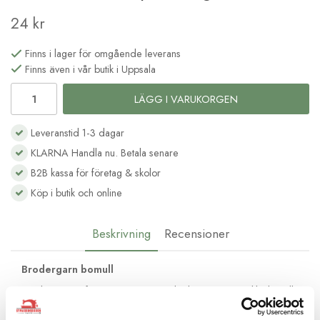
24 kr
Finns i lager för omgående leverans
Finns även i vår butik i Uppsala
LÄGG I VARUKORGEN
Leveranstid 1-3 dagar
KLARNA Handla nu. Betala senare
B2B kassa för företag & skolor
Köp i butik och online
Beskrivning
Recensioner
Brodergarn bomull
Moulinégarnet från DMC är av hög kvalité och passar lika bra till
frihandsbroderi som till korsstygnsbroderi. Det består av 6
trådar av bomull med vacker glans och kan delas upp efter