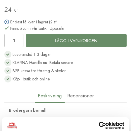
24 kr
Endast få kvar i lagret (2 st)
Finns även i vår butik i Uppsala
LÄGG I VARUKORGEN
Leveranstid 1-3 dagar
KLARNA Handla nu. Betala senare
B2B kassa för företag & skolor
Köp i butik och online
Beskrivning
Recensioner
Brodergarn bomull
Moulinégarnet från DMC är av hög kvalité och passar lika bra till
frihandsbroderi som till korsstygnsbroderi. Det består av 6
trådar av bomull med vacker glans och kan delas upp efter