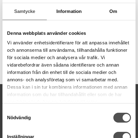
behov av olika grovlekar. Garnet är 8 meter långt och även
Samtycke
Information
Om
färgbeständigt.
6 trådar
8 meter
Denna webbplats använder cookies
100% bomull
färgbeständigt
Vi använder enhetsidentifierare för att anpassa innehållet
och annonserna till användarna, tillhandahålla funktioner
för sociala medier och analysera vår trafik. Vi
vidarebefordrar även sådana identifierare och annan
Artikelnummer:
information från din enhet till de sociala medier och
DMC117MC-745
annons- och analysföretag som vi samarbetar med.
Dessa kan i sin tur kombinera informationen med annan
KONTAKTA OSS
information som du har tillhandahållit eller som de har
samlat in när du har använt deras tjänster.
kontakt@symaskinsboden.se
Mailsvar inom 24 timmar
Samtyckesval
Nödvändig
Tel. 018-150525
BESÖK OSS
Inställningar