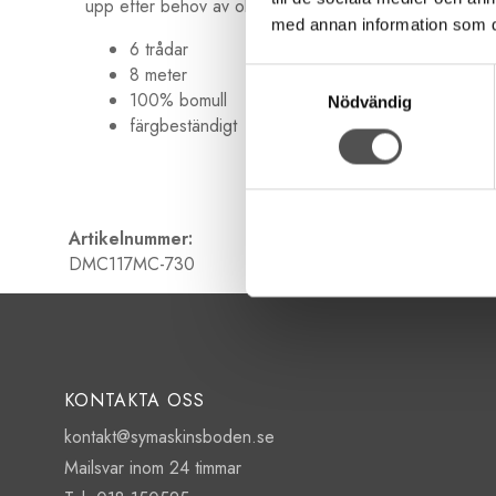
upp efter behov av olika grovlekar. Garnet är 8 meter 
med annan information som du 
6 trådar
8 meter
Samtyckesval
100% bomull
Nödvändig
färgbeständigt
Artikelnummer:
DMC117MC-730
KONTAKTA OSS
kontakt@symaskinsboden.se
Mailsvar inom 24 timmar