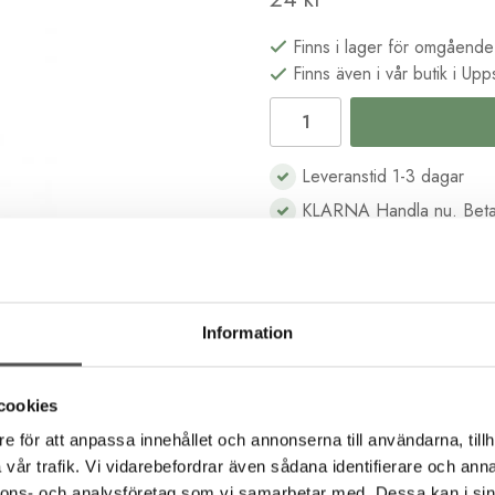
Finns i lager för omgående
Finns även i vår butik i Upp
Leveranstid 1-3 dagar
KLARNA Handla nu. Beta
B2B kassa för företag & s
Köp i butik och online
Information
Beskrivning
Recensioner
cookies
e för att anpassa innehållet och annonserna till användarna, tillh
vår trafik. Vi vidarebefordrar även sådana identifierare och anna
a bra till frihandsbroderi som till korsstygnsbroderi. Det består 
nnons- och analysföretag som vi samarbetar med. Dessa kan i sin