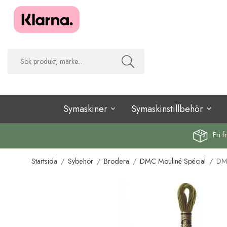
Symaskiner
Symaskinstillbehör
Fri f
Startsida
/
Sybehör
/
Brodera
/
DMC Mouliné Spécial
/
DMC