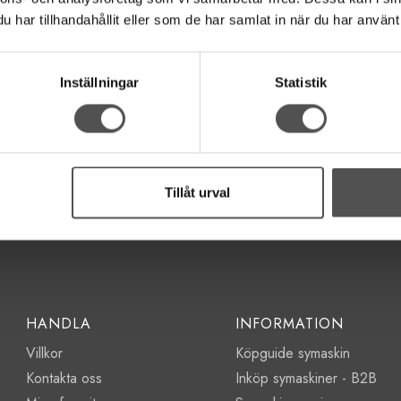
långt och även färgbeständigt.
har tillhandahållit eller som de har samlat in när du har använt 
Inställningar
Statistik
Tillåt urval
HANDLA
INFORMATION
Villkor
Köpguide symaskin
Kontakta oss
Inköp symaskiner - B2B