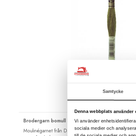
Samtycke
Denna webbplats använder 
Brodergarn bomull
Vi använder enhetsidentifierar
sociala medier och analysera 
Moulinégarnet från DMC är av hög kvalité och passar lik
till de sociala medier och a