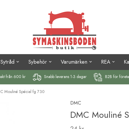
Sytråd
Sybehör
Varumärken
REA
K
rakt
från 600 kr
Snabb leverans 1-3 dagar
B2B för föret
 Mouliné Spécial fg 730
DMC
DMC Mouliné Sp
24 kr