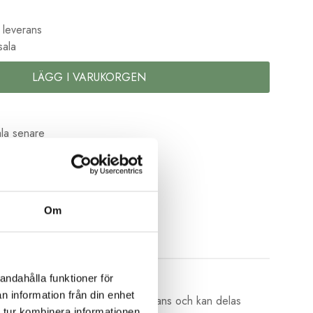
 leverans
sala
LÄGG I VARUKORGEN
la senare
kolor
Om
andahålla funktioner för
n information från din enhet
av 6 trådar av bomull med vacker glans och kan delas
 tur kombinera informationen