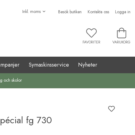
Besök butiken
Kontakta oss
Logga in
FAVORITER
VARUKORG
ampanjer
Symaskinsservice
Nyheter
ag och skolor
écial fg 730