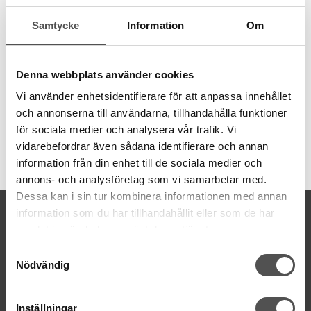
behov av olika grovlekar. Garnet är 8 meter långt och även
Samtycke
Information
Om
färgbeständigt.
6 trådar
8 meter
Denna webbplats använder cookies
100% bomull
färgbeständigt
Vi använder enhetsidentifierare för att anpassa innehållet
och annonserna till användarna, tillhandahålla funktioner
för sociala medier och analysera vår trafik. Vi
vidarebefordrar även sådana identifierare och annan
Artikelnummer:
information från din enhet till de sociala medier och
DMC117MC-552
annons- och analysföretag som vi samarbetar med.
Dessa kan i sin tur kombinera informationen med annan
KONTAKTA OSS
information som du har tillhandahållit eller som de har
samlat in när du har använt deras tjänster.
kontakt@symaskinsboden.se
Mailsvar inom 24 timmar
Samtyckesval
Nödvändig
Tel. 018-150525
BESÖK OSS
Inställningar