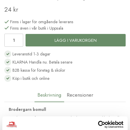
24 kr
Finns i lager för omgående leverans
Finns även i vår butik i Uppsala
LÄGG I VARUKORGEN
Leveranstid 1-3 dagar
KLARNA Handla nu. Betala senare
B2B kassa för företag & skolor
Köp i butik och online
Beskrivning
Recensioner
Brodergarn bomull
Moulinégarnet från DMC är av hög kvalité och passar lika bra till
frihandsbroderi som till korsstygnsbroderi. Det består av 6
trådar av bomull med vacker glans och kan delas upp efter