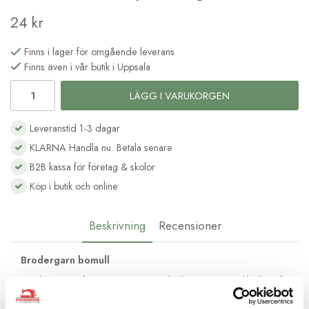
24 kr
Finns i lager för omgående leverans
Finns även i vår butik i Uppsala
LÄGG I VARUKORGEN
Leveranstid 1-3 dagar
KLARNA Handla nu. Betala senare
B2B kassa för företag & skolor
Köp i butik och online
Beskrivning
Recensioner
Brodergarn bomull
Moulinégarnet från DMC är av hög kvalité och passar lika bra till
frihandsbroderi som till korsstygnsbroderi. Det består av 6
trådar av bomull med vacker glans och kan delas upp efter