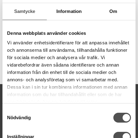
behov av olika grovlekar. Garnet är 8 meter långt och även
Samtycke
Information
Om
färgbeständigt.
6 trådar
8 meter
Denna webbplats använder cookies
100% bomull
färgbeständigt
Vi använder enhetsidentifierare för att anpassa innehållet
och annonserna till användarna, tillhandahålla funktioner
för sociala medier och analysera vår trafik. Vi
vidarebefordrar även sådana identifierare och annan
Artikelnummer:
information från din enhet till de sociala medier och
DMC117MC-523
annons- och analysföretag som vi samarbetar med.
Dessa kan i sin tur kombinera informationen med annan
KONTAKTA OSS
information som du har tillhandahållit eller som de har
samlat in när du har använt deras tjänster.
kontakt@symaskinsboden.se
Mailsvar inom 24 timmar
Samtyckesval
Nödvändig
Tel. 018-150525
BESÖK OSS
Inställningar