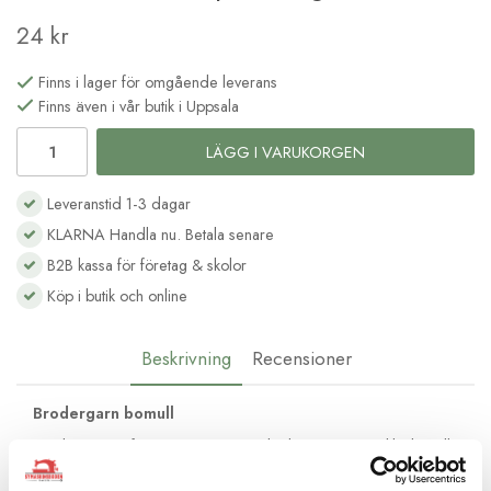
24 kr
Finns i lager för omgående leverans
Finns även i vår butik i Uppsala
LÄGG I VARUKORGEN
Leveranstid 1-3 dagar
KLARNA Handla nu. Betala senare
B2B kassa för företag & skolor
Köp i butik och online
Beskrivning
Recensioner
Brodergarn bomull
Moulinégarnet från DMC är av hög kvalité och passar lika bra till
frihandsbroderi som till korsstygnsbroderi. Det består av 6
trådar av bomull med vacker glans och kan delas upp efter