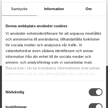
behov av olika grovlekar. Garnet är 8 meter långt och även
Samtycke
Information
Om
färgbeständigt.
6 trådar
8 meter
Denna webbplats använder cookies
100% bomull
färgbeständigt
Vi använder enhetsidentifierare för att anpassa innehållet
och annonserna till användarna, tillhandahålla funktioner
för sociala medier och analysera vår trafik. Vi
vidarebefordrar även sådana identifierare och annan
Artikelnummer:
information från din enhet till de sociala medier och
DMC117MC-3863
annons- och analysföretag som vi samarbetar med.
Dessa kan i sin tur kombinera informationen med annan
KONTAKTA OSS
information som du har tillhandahållit eller som de har
samlat in när du har använt deras tjänster.
kontakt@symaskinsboden.se
Mailsvar inom 24 timmar
Samtyckesval
Nödvändig
Tel. 018-150525
BESÖK OSS
Inställningar