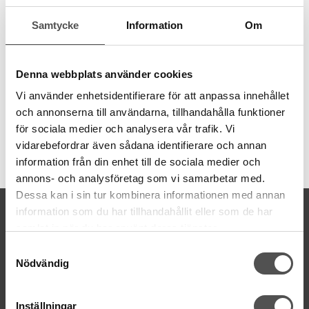
behov av olika grovlekar. Garnet är 8 meter långt och även
Samtycke
Information
Om
färgbeständigt.
6 trådar
8 meter
Denna webbplats använder cookies
100% bomull
färgbeständigt
Vi använder enhetsidentifierare för att anpassa innehållet
och annonserna till användarna, tillhandahålla funktioner
för sociala medier och analysera vår trafik. Vi
vidarebefordrar även sådana identifierare och annan
Artikelnummer:
information från din enhet till de sociala medier och
DMC117MC-3845
annons- och analysföretag som vi samarbetar med.
Dessa kan i sin tur kombinera informationen med annan
KONTAKTA OSS
information som du har tillhandahållit eller som de har
samlat in när du har använt deras tjänster.
kontakt@symaskinsboden.se
Mailsvar inom 24 timmar
Samtyckesval
Nödvändig
Tel. 018-150525
BESÖK OSS
Inställningar