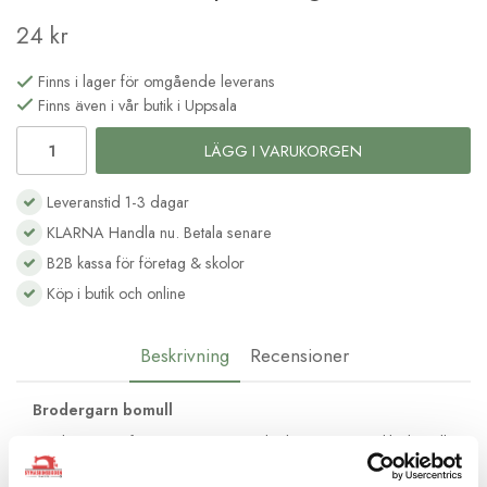
24 kr
Finns i lager för omgående leverans
Finns även i vår butik i Uppsala
LÄGG I VARUKORGEN
Leveranstid 1-3 dagar
KLARNA Handla nu. Betala senare
B2B kassa för företag & skolor
Köp i butik och online
Beskrivning
Recensioner
Brodergarn bomull
Moulinégarnet från DMC är av hög kvalité och passar lika bra till
frihandsbroderi som till korsstygnsbroderi. Det består av 6
trådar av bomull med vacker glans och kan delas upp efter