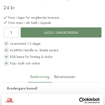
24 kr
Finns i lager för omgående leverans
Finns även i vår butik i Uppsala
LÄGG I VARUKORGEN
Leveranstid 1-3 dagar
KLARNA Handla nu. Betala senare
B2B kassa för företag & skolor
Köp i butik och online
Beskrivning
Recensioner
Brodergarn bomull
Moulinégarnet från DMC är av hög kvalité och passar lika bra till
frihandsbroderi som till korsstygnsbroderi. Det består av 6
trådar av bomull med vacker glans och kan delas upp efter