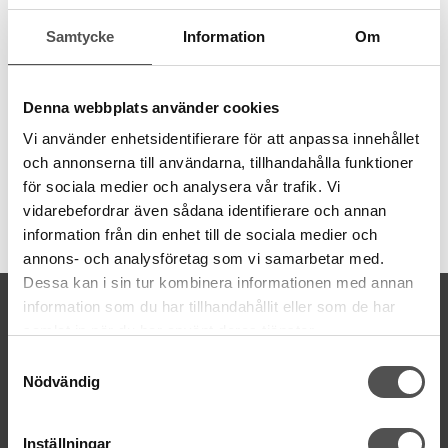
behov av olika grovlekar. Garnet är 8 meter långt och även
Samtycke
Information
Om
färgbeständigt.
6 trådar
8 meter
Denna webbplats använder cookies
100% bomull
färgbeständigt
Vi använder enhetsidentifierare för att anpassa innehållet
och annonserna till användarna, tillhandahålla funktioner
för sociala medier och analysera vår trafik. Vi
vidarebefordrar även sådana identifierare och annan
Artikelnummer:
information från din enhet till de sociala medier och
DMC117MC-3804
annons- och analysföretag som vi samarbetar med.
Dessa kan i sin tur kombinera informationen med annan
KONTAKTA OSS
information som du har tillhandahållit eller som de har
samlat in när du har använt deras tjänster.
kontakt@symaskinsboden.se
Mailsvar inom 24 timmar
Samtyckesval
Nödvändig
Tel. 018-150525
BESÖK OSS
Inställningar