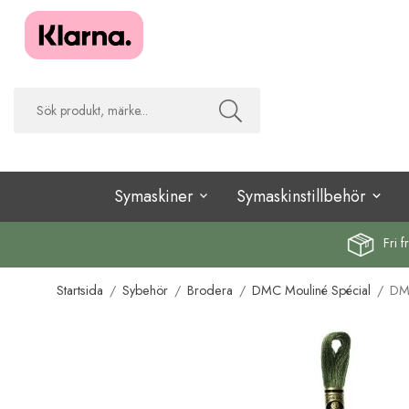
Symaskiner
Symaskinstillbehör
Fri f
Startsida
/
Sybehör
/
Brodera
/
DMC Mouliné Spécial
/
DMC