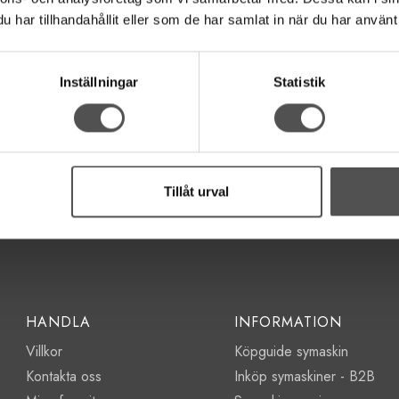
långt och även färgbeständigt.
har tillhandahållit eller som de har samlat in när du har använt 
Inställningar
Statistik
Tillåt urval
HANDLA
INFORMATION
Villkor
Köpguide symaskin
Kontakta oss
Inköp symaskiner - B2B