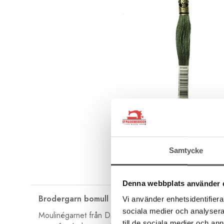
Samtycke
Denna webbplats använder 
Brodergarn bomull
Vi använder enhetsidentifierar
sociala medier och analysera 
Moulinégarnet från DMC är av hög kvalité och passar lik
till de sociala medier och a