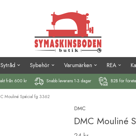
Sytråd
Sybehör
Varumärken
REA
K
rakt
från 600 kr
Snabb leverans 1-3 dagar
B2B för föret
 Mouliné Spécial fg 3362
DMC
DMC Mouliné S
24 kr