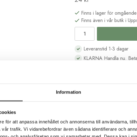
Finns i lager för omgående
Finns även i vår butik i Upp
Leveranstid 1-3 dagar
KLARNA Handla nu. Beta
B2B kassa för företag & s
Köp i butik och online
Information
Beskrivning
Recensioner
cookies
e för att anpassa innehållet och annonserna till användarna, tillh
vår trafik. Vi vidarebefordrar även sådana identifierare och anna
a bra till frihandsbroderi som till korsstygnsbroderi. Det består 
nnons- och analysföretag som vi samarbetar med. Dessa kan i sin