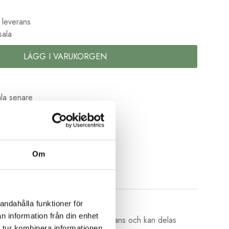
 leverans
sala
LÄGG I VARUKORGEN
la senare
kolor
Om
andahålla funktioner för
n information från din enhet
av 6 trådar av bomull med vacker glans och kan delas
 tur kombinera informationen