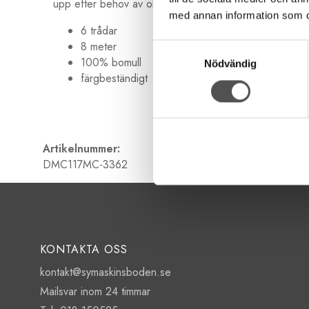
upp efter behov av olika grovlekar. Garnet är 8 meter 
med annan information som du 
6 trådar
8 meter
Samtyckesval
100% bomull
Nödvändig
färgbeständigt
Artikelnummer:
DMC117MC-3362
KONTAKTA OSS
kontakt@symaskinsboden.se
Mailsvar inom 24 timmar