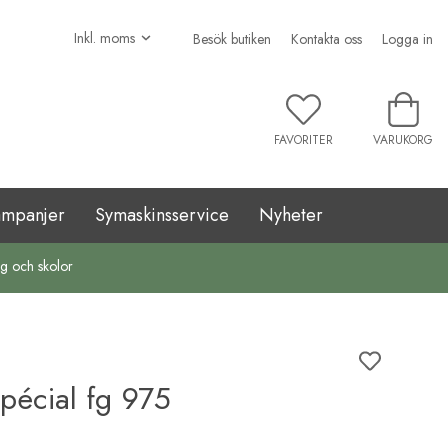
Besök butiken
Kontakta oss
Logga in
FAVORITER
VARUKORG
ampanjer
Symaskinsservice
Nyheter
ag och skolor
écial fg 975