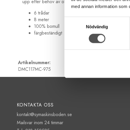
upp efter behov av olika grovlekar. Garnet är 8 meter 
med annan information som du 
6 trådar
8 meter
Samtyckesval
100% bomull
Nödvändig
färgbeständigt
Artikelnummer:
DMC117MC-975
KONTAKTA OSS
kontakt@symaskinsboden.se
Mailsvar inom 24 timmar