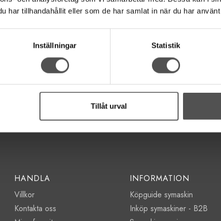
långt och även färgbeständigt.
har tillhandahållit eller som de har samlat in när du har använt 
Inställningar
Statistik
Tillåt urval
HANDLA
INFORMATION
Villkor
Köpguide symaskin
Kontakta oss
Inköp symaskiner - B2B