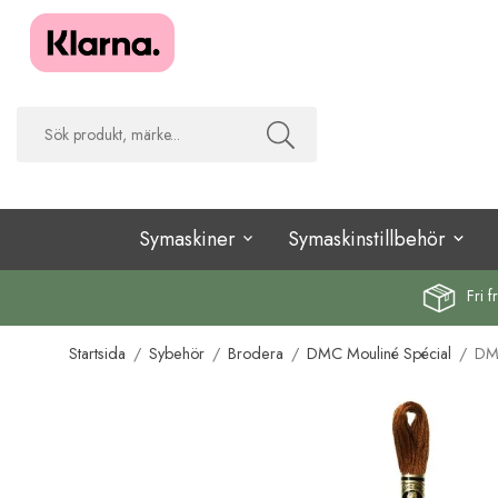
Symaskiner
Symaskinstillbehör
Fri f
Startsida
/
Sybehör
/
Brodera
/
DMC Mouliné Spécial
/
DMC