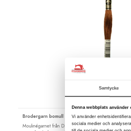
Samtycke
Denna webbplats använder 
Brodergarn bomull
Vi använder enhetsidentifierar
sociala medier och analysera 
Moulinégarnet från DMC är av hög kvalité och passar lik
till de sociala medier och a