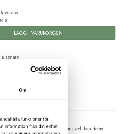
 leverans
sala
LÄGG I VARUKORGEN
la senare
kolor
Om
andahålla funktioner för
n information från din enhet
av 6 trådar av bomull med vacker glans och kan delas
 tur kombinera informationen