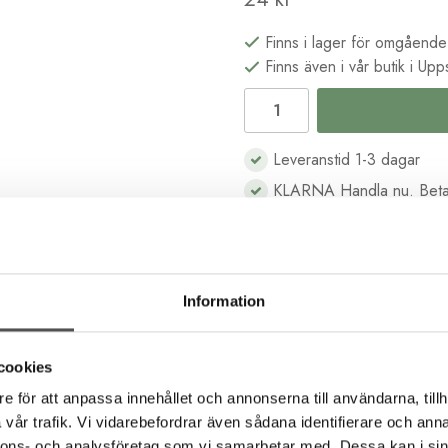
Finns i lager för omgående
Finns även i vår butik i Upp
Leveranstid 1-3 dagar
KLARNA Handla nu. Beta
B2B kassa för företag & s
Köp i butik och online
Information
Beskrivning
Recensioner
cookies
e för att anpassa innehållet och annonserna till användarna, tillh
vår trafik. Vi vidarebefordrar även sådana identifierare och anna
a bra till frihandsbroderi som till korsstygnsbroderi. Det består 
nnons- och analysföretag som vi samarbetar med. Dessa kan i sin