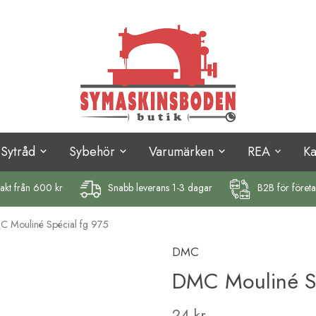
Sytråd
Sybehör
Varumärken
REA
K
rakt
från 600 kr
Snabb leverans 1-3 dagar
B2B för föret
 Mouliné Spécial fg 975
DMC
DMC Mouliné Sp
24 kr