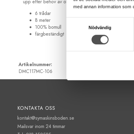
upp efter behov av olika grovlekar. Garnet är 8 meter 
med annan information som du 
6 trådar
8 meter
Samtyckesval
100% bomull
Nödvändig
färgbeständigt
Artikelnummer:
DMC117MC-106
KONTAKTA OSS
kontakt@symaskinsboden.se
Mailsvar inom 24 timmar