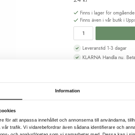
Finns i lager för omgående
Finns även i vår butik i Upp
Leveranstid 1-3 dagar
KLARNA Handla nu. Beta
B2B kassa för företag & s
Köp i butik och online
Information
Beskrivning
Recensioner
cookies
e för att anpassa innehållet och annonserna till användarna, tillh
vår trafik. Vi vidarebefordrar även sådana identifierare och anna
a bra till frihandsbroderi som till korsstygnsbroderi. Det består 
nnons- och analysföretag som vi samarbetar med. Dessa kan i sin