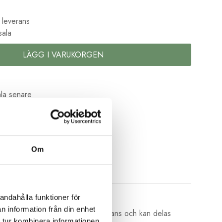
 leverans
sala
LÄGG I VARUKORGEN
la senare
kolor
Om
andahålla funktioner för
n information från din enhet
av 6 trådar av bomull med vacker glans och kan delas
 tur kombinera informationen