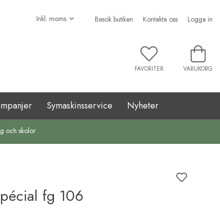
Besök butiken
Kontakta oss
Logga in
FAVORITER
VARUKORG
ampanjer
Symaskinsservice
Nyheter
ag och skolor
écial fg 106