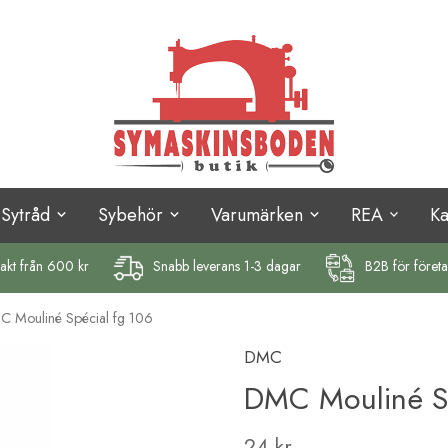
Sytråd
Sybehör
Varumärken
REA
K
rakt
från 600 kr
Snabb leverans 1-3 dagar
B2B för föret
 Mouliné Spécial fg 106
DMC
DMC Mouliné Sp
24 kr