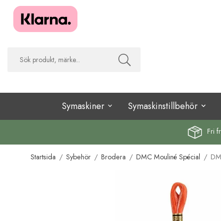
Symaskiner
Symaskinstillbehör
Fri f
Startsida
/
Sybehör
/
Brodera
/
DMC Mouliné Spécial
/
DMC