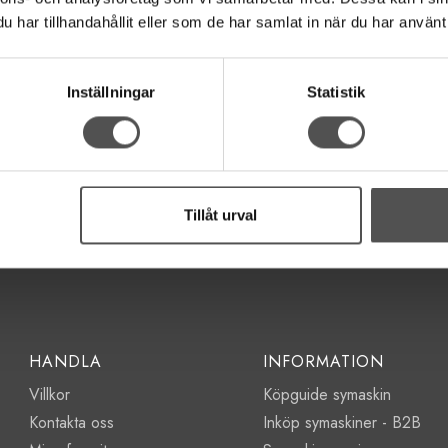
långt och även färgbeständigt.
har tillhandahållit eller som de har samlat in när du har använt 
Inställningar
Statistik
Tillåt urval
HANDLA
INFORMATION
Villkor
Köpguide symaskin
Kontakta oss
Inköp symaskiner - B2B