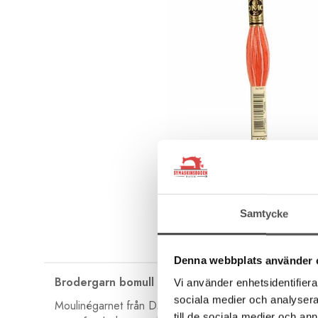
Samtycke
Denna webbplats använder 
Brodergarn bomull
Vi använder enhetsidentifierar
sociala medier och analysera 
Moulinégarnet från DMC är av hög kvalité och passar lik
till de sociala medier och a