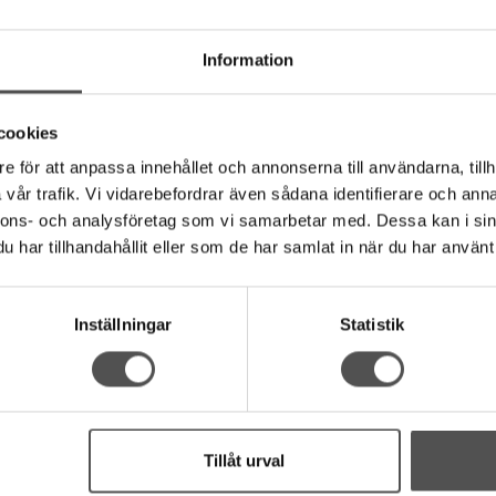
Information
cookies
e för att anpassa innehållet och annonserna till användarna, tillh
vår trafik. Vi vidarebefordrar även sådana identifierare och anna
nnons- och analysföretag som vi samarbetar med. Dessa kan i sin
har tillhandahållit eller som de har samlat in när du har använt 
Inställningar
Statistik
HANDLA
INFORMATION
Villkor
Köpguide symaskin
Kontakta oss
Inköp symaskiner - B2B
Mina favoriter
Symaskinsservice
Tillåt urval
Logga in
Hitta till vår butik