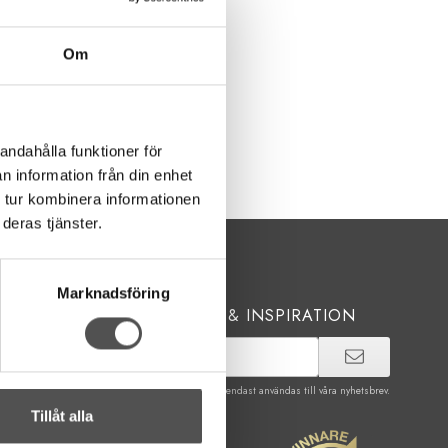
Om
andahålla funktioner för
n information från din enhet
 tur kombinera informationen
deras tjänster.
Marknadsföring
FÅ NYHETER, TIPS & INSPIRATION
De uppgifter du matar in kommer endast användas till våra nyhetsbrev.
Tillåt alla
Facebook