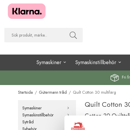
Symaskiner
Symaskinstillbehör
Fri f
Startsida
/
Gütermann tråd
/
Quilt Cotton 30 multifärg
Quilt Cotton 3
Symaskiner
Cotton 30 Quilttr
Symaskinstillbehör
Sytråd
Används för kviltning
Sybehör