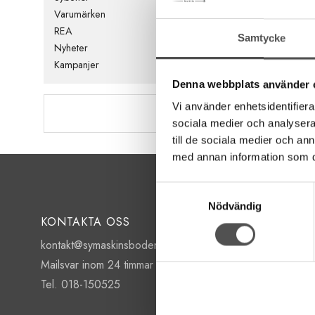
Varumärken
REA
Samtycke
Nyheter
Kampanjer
Denna webbplats använder 
Vi använder enhetsidentifierar
sociala medier och analysera 
till de sociala medier och a
med annan information som du 
Samtyckesval
Nödvändig
KONTAKTA OSS
kontakt@symaskinsboden.se
Mailsvar inom 24 timmar
Tel. 018-150525