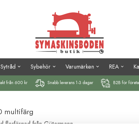
Sytråd
Sybehör
Varumärken
REA
K
rakt
från 600 kr
Snabb leverans 1-3 dagar
B2B för föret
0 multifärg
åd flerfärgad från Gütermann
 och dekorsömnad