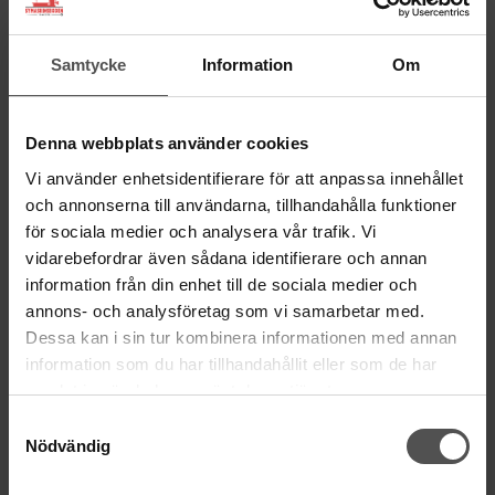
BESÖK OSS
Kungsgatan 70E, 753 41 Uppsala
Samtycke
Information
Om
ÖPPETTIDER
Mån-Tor 11:00 - 18:00
Denna webbplats använder cookies
Fre 11:00 - 17:00
Vi använder enhetsidentifierare för att anpassa innehållet
Lörd Stängt Juli-Aug
och annonserna till användarna, tillhandahålla funktioner
för sociala medier och analysera vår trafik. Vi
villkor
© Copyrightskyddat material på sidan. Se
vidarebefordrar även sådana identifierare och annan
information från din enhet till de sociala medier och
HANDLA
annons- och analysföretag som vi samarbetar med.
Dessa kan i sin tur kombinera informationen med annan
Villkor
information som du har tillhandahållit eller som de har
Kontakta oss
samlat in när du har använt deras tjänster.
Mina favoriter
Samtyckesval
Logga in
Nödvändig
Köp presentkort