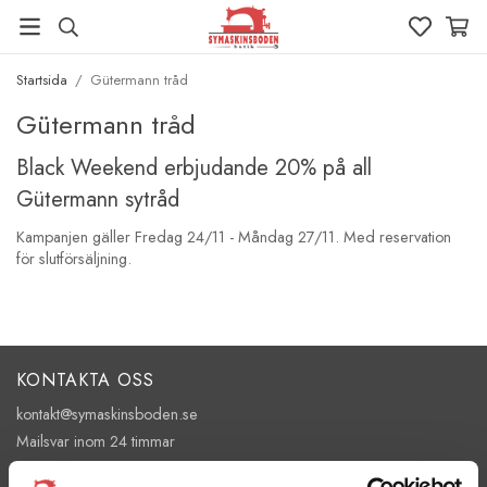
Startsida
/
Gütermann tråd
Gütermann tråd
Black Weekend erbjudande 20% på all
Gütermann sytråd
Kampanjen gäller Fredag 24/11 - Måndag 27/11. Med reservation
för slutförsäljning.
KONTAKTA OSS
kontakt@symaskinsboden.se
Mailsvar inom 24 timmar
Tel. 018-150525