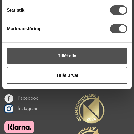
Inköp symaskiner - B2B
Statistik
Symaskinsservice
Hitta till vår butik
Marknadsföring
Om oss
Nyhetsbrev
Om cookies
Tillåt alla
FÅ NYHETER, TIPS & INSPIRATION
Tillåt urval
De uppgifter du matar in kommer endast användas till våra nyhetsbrev.
Facebook
Instagram