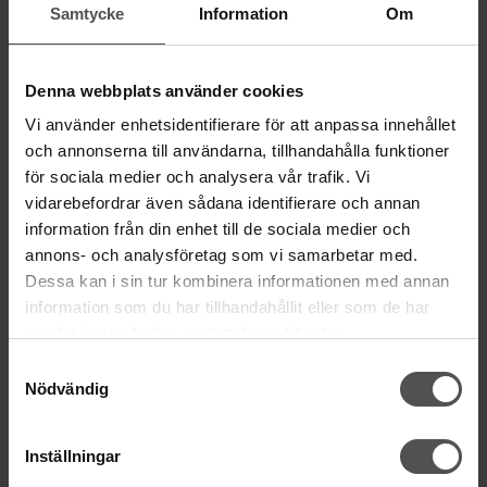
ÖPPETTIDER
Samtycke
Information
Om
Mån-Tor 11:00 - 18:00
Fre 11:00 - 17:00
Lörd Stängt Juli-Aug
Denna webbplats använder cookies
Vi använder enhetsidentifierare för att anpassa innehållet
villkor
© Copyrightskyddat material på sidan. Se
och annonserna till användarna, tillhandahålla funktioner
för sociala medier och analysera vår trafik. Vi
vidarebefordrar även sådana identifierare och annan
HANDLA
information från din enhet till de sociala medier och
Villkor
annons- och analysföretag som vi samarbetar med.
Kontakta oss
Dessa kan i sin tur kombinera informationen med annan
Mina favoriter
information som du har tillhandahållit eller som de har
Logga in
samlat in när du har använt deras tjänster.
Köp presentkort
Samtyckesval
Nödvändig
Retur & Reklamation
INFORMATION
Inställningar
Köpguide symaskin