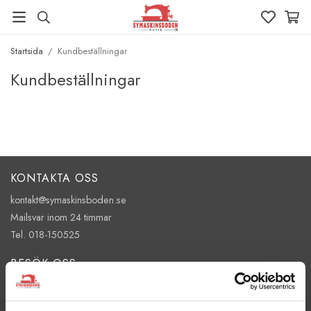
Startsida
/
Kundbeställningar
Kundbeställningar
KONTAKTA OSS
kontakt@symaskinsboden.se
Mailsvar inom 24 timmar
Tel. 018-150525
BESÖK OSS
Kungsgatan 70E, 753 41 Uppsala