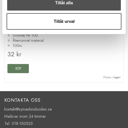
Tillåt alla
Tillåt urval
Gütermann
Gütermann rPET sytråd 111 benvit
Grovlek Nr 100
Återvunnet material
100m
32 kr
KÖP
Finns i lager
KONTAKTA OSS
kontakt@symaskinsboden.se
Mailsvar inom 24 timmar
Tel. 018-150525