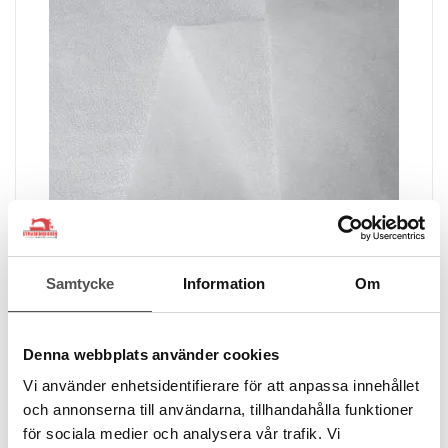
Samtycke
Information
Om
Vieseline
Vlieseline H630 Volymvlieselin med klister
Denna webbplats använder cookies
Klister på en sida
Vi använder enhetsidentifierare för att anpassa innehållet
90 cm bred
Metervara
och annonserna till användarna, tillhandahålla funktioner
129 kr
för sociala medier och analysera vår trafik. Vi
/ Meter