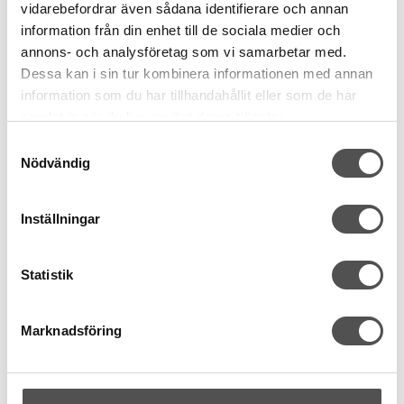
vidarebefordrar även sådana identifierare och annan
information från din enhet till de sociala medier och
KÖP
annons- och analysföretag som vi samarbetar med.
Finns i lager
Dessa kan i sin tur kombinera informationen med annan
information som du har tillhandahållit eller som de har
samlat in när du har använt deras tjänster.
Samtyckesval
Nödvändig
Inställningar
Statistik
Marknadsföring