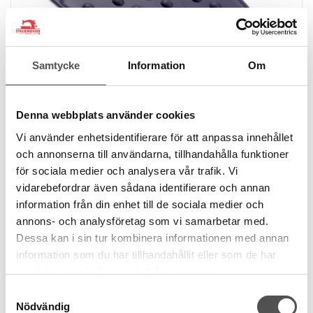
Samtycke
Information
Om
Denna webbplats använder cookies
Vi använder enhetsidentifierare för att anpassa innehållet
Prym
och annonserna till användarna, tillhandahålla funktioner
Strykjärnsunderlägg silikon
för sociala medier och analysera vår trafik. Vi
Värmetåligt
vidarebefordrar även sådana identifierare och annan
Silikonmaterial
information från din enhet till de sociala medier och
Storlek 14x25 cm
annons- och analysföretag som vi samarbetar med.
121 kr
Dessa kan i sin tur kombinera informationen med annan
information som du har tillhandahållit eller som de har
KÖP
samlat in när du har använt deras tjänster.
Finns i lager
Samtyckesval
Nödvändig