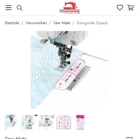
Startsida
/
Varumärken
/
Sew Mate
/
Sömguide 2-pack
Sew Mate