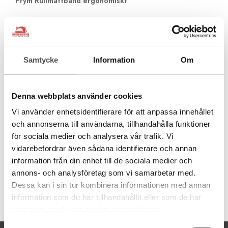
Prym Rullmåttband ergonomiskt
Rullmåttbandet från Pryms ergonomiska serie övertygar med sin
ergonomiska design, som tilldelades Red Dot Design Award
2012. Måttbandets plommonblå hölje ligger platt på bordet så
att måttbandets platta undersida ligger linje mot bordet, vilket
Samtycke
Information
Om
möjliggör exakta mätningar. Den vita 0,3 mm tjocka bandet kan
dras ut med en skala i centimeter och har en längd på 150 cm.
Med hjälp av den innovativa styrning av måttbandet i dess hölje
är måttbandet alltid slätt på ytan och en fasthållningsmekanism
Denna webbplats använder cookies
håller måttbandet i önskat läge medan du arbetar.
Vi använder enhetsidentifierare för att anpassa innehållet
150 cm
och annonserna till användarna, tillhandahålla funktioner
Låsbart
för sociala medier och analysera vår trafik. Vi
Ergonomisk
vidarebefordrar även sådana identifierare och annan
Plan utrullning
information från din enhet till de sociala medier och
annons- och analysföretag som vi samarbetar med.
Dessa kan i sin tur kombinera informationen med annan
information som du har tillhandahållit eller som de har
Artikelnummer:
282700
samlat in när du har använt deras tjänster.
Samtyckesval