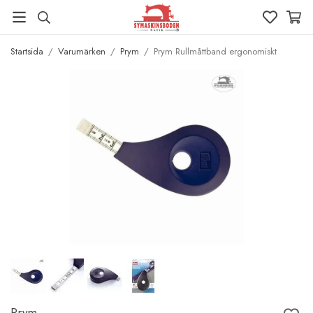
Startsida
/
Varumärken
/
Prym
/
Prym Rullmåttband ergonomiskt
Prym