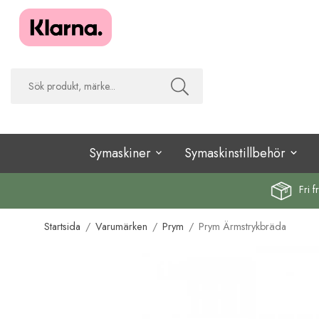
Symaskiner
Symaskinstillbehör
Fri f
Startsida
/
Varumärken
/
Prym
/
Prym Ärmstrykbräda