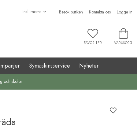
Besök butiken
Kontakta oss
Logga in
FAVORITER
VARUKORG
ampanjer
Symaskinsservice
Nyheter
ag och skolor
räda