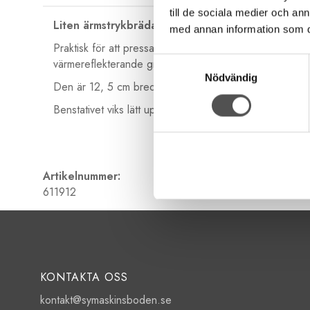
till de sociala medier och a
Liten ärmstrykbräda
med annan information som du 
Praktisk för att pressa ärmar och ben då dessa kan tr
Samtyckesval
värmereflekterande grå yta på den andra.
Nödvändig
Den är 12, 5 cm bred och 52 cm och har en metallst
Benstativet viks lätt upp när den ska användas.
Artikelnummer:
611912
KONTAKTA OSS
kontakt@symaskinsboden.se