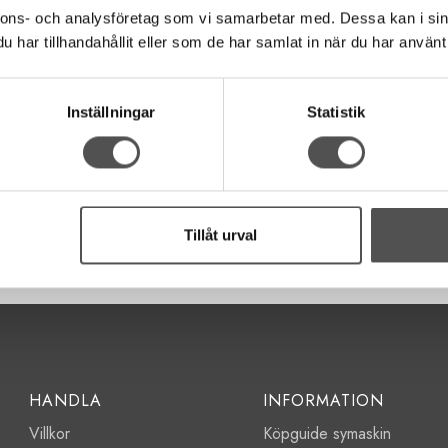
nnons- och analysföretag som vi samarbetar med. Dessa kan i sin
har tillhandahållit eller som de har samlat in när du har använt 
äs på ärmbrädan. Strykbrädan är klädd med ett vändbart överdrag 
Inställningar
Statistik
omme med nät.
Tillåt urval
HANDLA
INFORMATION
Villkor
Köpguide symaskin