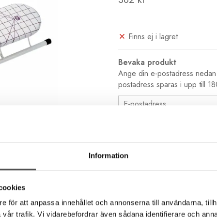
Finns ej i lagret
Bevaka produkt
Ange din e-postadress nedan s
postadress sparas i upp till 1
Leveranstid 1-3 dagar
KLARNA Handla nu. Beta
Information
B2B kassa för företag & s
Köp i butik och online
cookies
e för att anpassa innehållet och annonserna till användarna, tillh
Beskrivning
Recensioner
vår trafik. Vi vidarebefordrar även sådana identifierare och anna