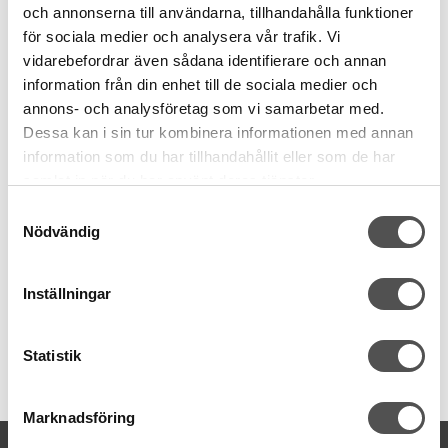
och annonserna till användarna, tillhandahålla funktioner
för sociala medier och analysera vår trafik. Vi
vidarebefordrar även sådana identifierare och annan
information från din enhet till de sociala medier och
annons- och analysföretag som vi samarbetar med.
Dessa kan i sin tur kombinera informationen med annan
information som du har tillhandahållit eller som de har
Organ
samlat in när du har använt deras tjänster.
Organ Universalnålar nr 90 10-p
Samtyckesval
Lite tjockare nål
Nödvändig
För vävda tyger
Nålen är 0,9 mm
49 kr
Inställningar
KÖP
Statistik
Finns i lager
Marknadsföring