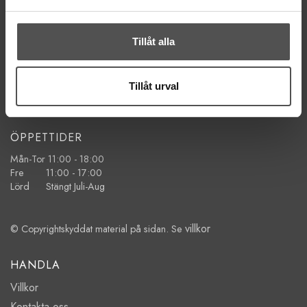
KONTAKTA OSS
kontakt@symaskinsboden.se
Mailsvar inom 24 timmar
Tillåt alla
Tel. 018-150525
BESÖK OSS
Tillåt urval
Kungsgatan 70E, 753 41 Uppsala
ÖPPETTIDER
Mån-Tor 11:00 - 18:00
Fre 11:00 - 17:00
Lörd Stängt Juli-Aug
villkor
© Copyrightskyddat material på sidan. Se
HANDLA
Villkor
Kontakta oss