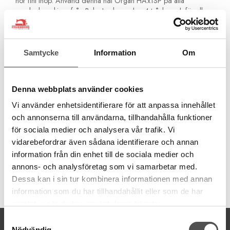
hör fint ihop. Använd denna nål Organ HAx1SP på alla
overlockmaskiner från Baby Lock som har 4 trådar och för alla
Janome overlockmaskiner.
Paketet innehåller följande nålar:
Samtycke
Information
Om
3x Nr 75 för tunna till normala material
2x Nr 90 för sömnad i många lager och tjockare material
Denna webbplats använder cookies
För Covermaskiner och kombinationsmaskiner så skall du
Vi använder enhetsidentifierare för att anpassa innehållet
använda nål ELx705 som du hittar
HÄR
och annonserna till användarna, tillhandahålla funktioner
för sociala medier och analysera vår trafik. Vi
vidarebefordrar även sådana identifierare och annan
information från din enhet till de sociala medier och
annons- och analysföretag som vi samarbetar med.
Dessa kan i sin tur kombinera informationen med annan
Artikelnummer:
information som du har tillhandahållit eller som de har
5440000BL
samlat in när du har använt deras tjänster.
Samtyckesval
KONTAKTA OSS
Nödvändig