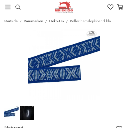
Startsida
/
Varumärken
/
Oeko-Tex
/
Reflex hemslöjdsband blå
Nobrand