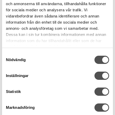
och annonserna till användarna, tillhandahålla funktioner
för sociala medier och analysera vår trafik. Vi
vidarebefordrar även sådana identifierare och annan
information från din enhet till de sociala medier och
annons- och analysföretag som vi samarbetar med.
Dessa kan i sin tur kombinera informationen med annan
information som du har tillhandahållit eller som de har
samlat in när du har använt deras tjänster.
Samtyckesval
Nobrand
Nödvändig
Reflex hemslöjdsband vit
Allmoge design
23 mm
Inställningar
Metervara
41 kr
/ Meter
Statistik
KÖP
Marknadsföring
Finns i lager