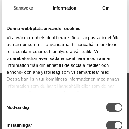
Förlängningsbord Janome HD9 och 1600
Samtycke
Information
Om
Stort och stadigt förlängningsbord med fyra infällbara ben och
en lucka för att komma åt spolkaplseln. Passar Janome high-
speed modeller HD9 och 1600 raksömsmaskiner.
Denna webbplats använder cookies
Mått: Ca 70x40 cm
Vi använder enhetsidentifierare för att anpassa innehållet
och annonserna till användarna, tillhandahålla funktioner
för sociala medier och analysera vår trafik. Vi
vidarebefordrar även sådana identifierare och annan
Artikelnummer:
information från din enhet till de sociala medier och
499702100
annons- och analysföretag som vi samarbetar med.
Dessa kan i sin tur kombinera informationen med annan
KONTAKTA OSS
information som du har tillhandahållit eller som de har
kontakt@symaskinsboden.se
samlat in när du har använt deras tjänster.
Mailsvar inom 24 timmar
Samtyckesval
Tel. 018-150525
Nödvändig
BESÖK OSS
Inställningar
Kungsgatan 70E, 753 41 Uppsala