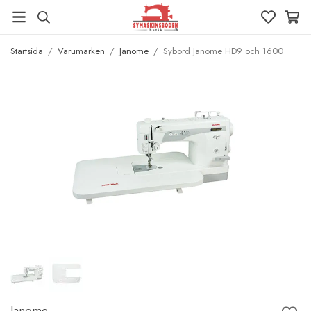
Startsida
/
Varumärken
/
Janome
/
Sybord Janome HD9 och 1600
Janome